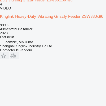
Duty Vibrating Grizzly Feeder ZSW380x96 neuf
4
VIDÉO
Kinglink Heavy-Duty Vibrating Grizzly Feeder ZSW380x96
999 €
Alimentateur à tablier
2023
État
neuf
Zambie, Mbuluma
Shanghai Kinglink Industry Co Ltd
Contacter le vendeur