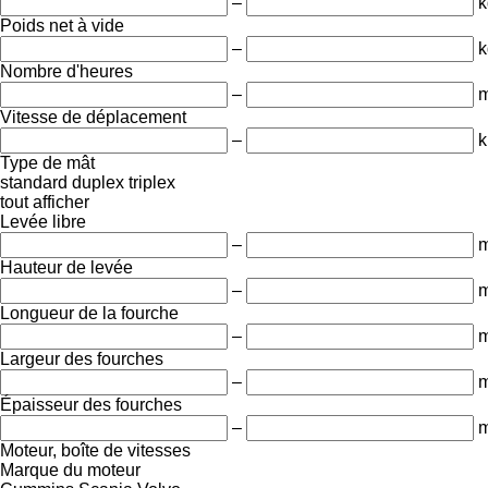
–
k
Poids net à vide
–
k
Nombre d'heures
–
m
Vitesse de déplacement
–
k
Type de mât
standard
duplex
triplex
tout afficher
Levée libre
–
Hauteur de levée
–
Longueur de la fourche
–
Largeur des fourches
–
Épaisseur des fourches
–
Moteur, boîte de vitesses
Marque du moteur