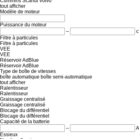
Cummins
Scania
Volvo
tout afficher
Modèle de moteur
Puissance du moteur
–
c
Filtre à particules
Filtre à particules
VEE
VEE
Réservoir AdBlue
Réservoir AdBlue
Type de boîte de vitesses
boîte automatique
boîte semi-automatique
tout afficher
Ralentisseur
Ralentisseur
Graissage centralisé
Graissage centralisé
Blocage du différentiel
Blocage du différentiel
Capacité de la batterie
–
A
Essieux