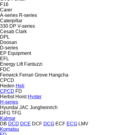
F16
Carer
A-series
R-series
Caterpillar
330
DP
V-series
Cesab
Clark
DPL
Doosan
D-series
EP Equipment
EFL
Energy Lift
Fantuzzi
FDC
Fenwick
Ferrari
Grove
Hangcha
CPCD
Heden
Heli
CPCD
FD
Herbst
Hoist
Hyster
H-series
Hyundai
JAC
Jungheinrich
DFG
TFG
Kalmar
DB
DCD
DCE
DCF
DCG
ECF
ECG
LMV
Komatsu
FD