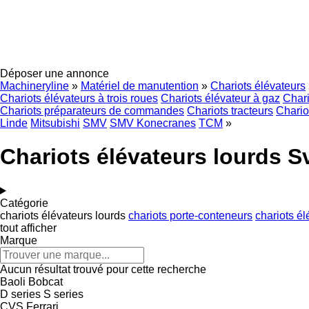
Déposer une annonce
Machineryline
»
Matériel de manutention
»
Chariots élévateurs
Chariots élévateurs à trois roues
Chariots élévateur à gaz
Chari
Chariots préparateurs de commandes
Chariots tracteurs
Chario
Linde
Mitsubishi
SMV
SMV Konecranes
TCM
»
Chariots élévateurs lourds S
Catégorie
chariots élévateurs lourds
chariots porte-conteneurs
chariots él
tout afficher
Marque
Aucun résultat trouvé pour cette recherche
Baoli
Bobcat
D series
S series
CVS Ferrari