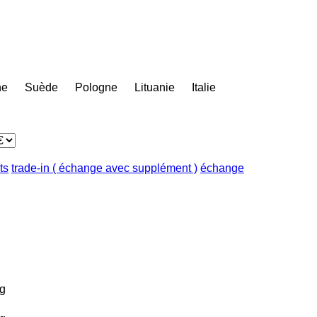
ne
Suède
Pologne
Lituanie
Italie
ts
trade-in ( échange avec supplément )
échange
g