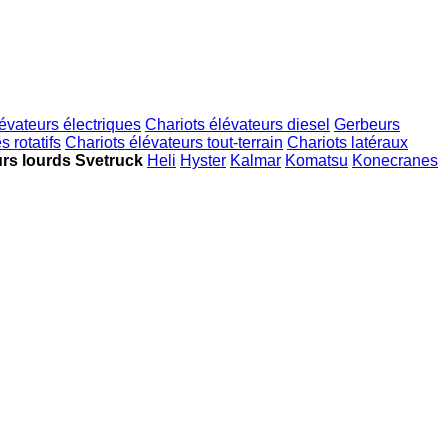
évateurs électriques
Chariots élévateurs diesel
Gerbeurs
 rotatifs
Chariots élévateurs tout-terrain
Chariots latéraux
urs lourds Svetruck
Heli
Hyster
Kalmar
Komatsu
Konecranes