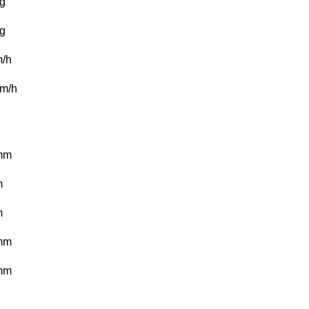
g
g
/h
m/h
mm
m
m
mm
mm