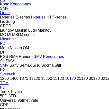
Kone
Konecranes
SMV
Linde
D-series
E-series
H-series
HT
T-series
LiuGong
CPCD
Ljungby Maskin
Lugli
Manitou
MC
MI
MSI
M series
Mitsubishi
FD
Mora
Nissan
OM
DI
PGS
RMF
Raniero
SMV Konecranes
SL
SMV
SMV
Sany
Semax
Sisu
Socma
Still
RX
Svetruck
1260
1460
1875
12120
13660
15120
16120
25120
30120
321
TCM
FD
Terex
Toyota
5FD
8FD
Universal
Valmet
Yale
GDP