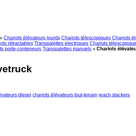
»
Chariots élévateurs lourds
Chariots télescopiques
Chariots él
ots rétractables
Transpalettes electriques
Chariots télescopiques
ts porte-conteneurs
Transpalettes manuels
»
Chariots élévate
vetruck
évateurs diesel
chariots élévateurs tout-terrain
reach stackers