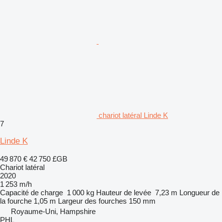
chariot latéral Linde K
7
Linde K
49 870 €
42 750 £GB
Chariot latéral
2020
1 253 m/h
Capacité de charge
1 000 kg
Hauteur de levée
7,23 m
Longueur de
la fourche
1,05 m
Largeur des fourches
150 mm
Royaume-Uni, Hampshire
PHL