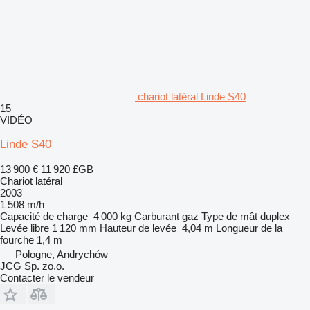
chariot latéral Linde S40
15
VIDÉO
Linde S40
13 900 €
11 920 £GB
Chariot latéral
2003
1 508 m/h
Capacité de charge
4 000 kg
Carburant
gaz
Type de mât
duplex
Levée libre
1 120 mm
Hauteur de levée
4,04 m
Longueur de la
fourche
1,4 m
Pologne, Andrychów
JCG Sp. zo.o.
Contacter le vendeur