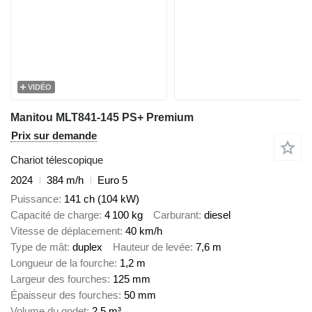
VIDÉO
Manitou MLT841-145 PS+ Premium
Prix sur demande
Chariot télescopique
2024
384 m/h
Euro 5
Puissance
141 ch (104 kW)
Capacité de charge
4 100 kg
Carburant
diesel
Vitesse de déplacement
40 km/h
Type de mât
duplex
Hauteur de levée
7,6 m
Longueur de la fourche
1,2 m
Largeur des fourches
125 mm
Épaisseur des fourches
50 mm
Volume du godet
2,5 m³