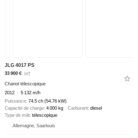
JLG 4017 PS
33 900 €
HT
Chariot télescopique
2012
5 132 m/h
Puissance
74.5 ch (54.76 kW)
Capacité de charge
4 000 kg
Carburant
diesel
Type de mât
télescopique
Allemagne, Saarlouis