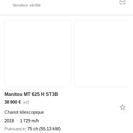
Manitou MT 625 H ST3B
38 900 €
HT
Chariot télescopique
2018
1 729 m/h
Puissance
75 ch (55.13 kW)