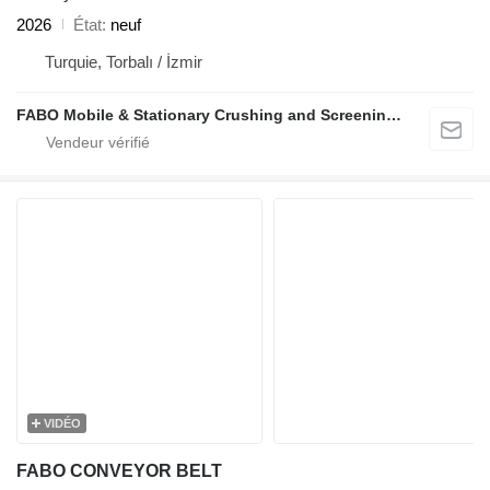
2026
État
neuf
Turquie, Torbalı / İzmir
FABO Mobile & Stationary Crushing and Screening Plants | Concrete Batching Plants Manufacturer
VIDÉO
FABO CONVEYOR BELT