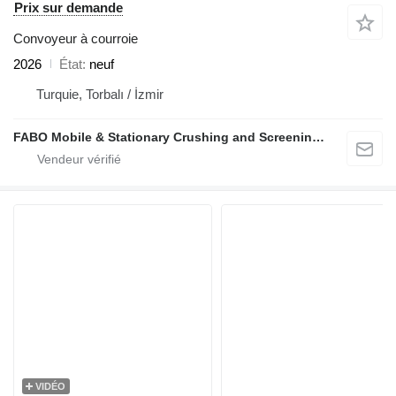
Prix sur demande
Convoyeur à courroie
2026
État
neuf
Turquie, Torbalı / İzmir
FABO Mobile & Stationary Crushing and Screening Plants | Concrete Batching Plants Manufacturer
VIDÉO