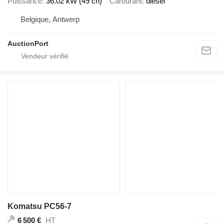
Puissance
36.02 kW (49 ch)
Carburant
diesel
Belgique, Antwerp
AuctionPort
Komatsu PC56-7
HT
6 500 €