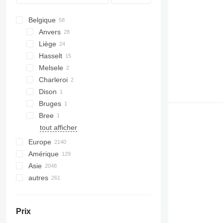
CS
Belgique
D series
Anvers
GC
Liège
M-series
Hasselt
Melsele
Charleroi
Dison
Bruges
Bree
tout afficher
Europe
Amérique
Pays-Bas
Asie
Allemagne
Mexique
autres
Pologne
États-Unis
Chine
Roumanie
Émirats arabes unis
Ukraine
Espagne
Turquie
Brésil
Prix
Royaume-Uni
Indonésie
Chili