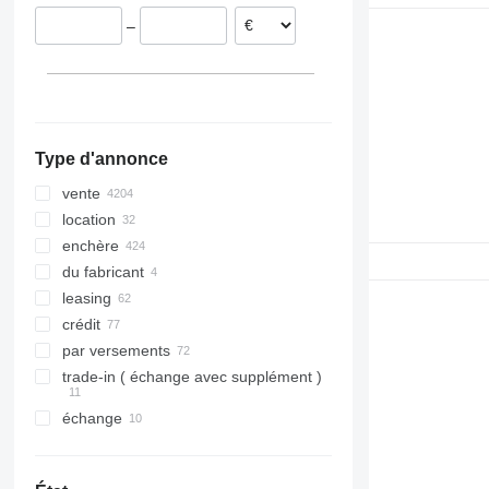
France
Géorgie
Colombie
–
Lituanie
Arabie saoudite
Pérou
tout afficher
Japon
Cameroun
Inde
Maroc
tout afficher
Moldavie
tout afficher
Type d'annonce
vente
location
enchère
du fabricant
leasing
crédit
par versements
trade-in ( échange avec supplément )
échange