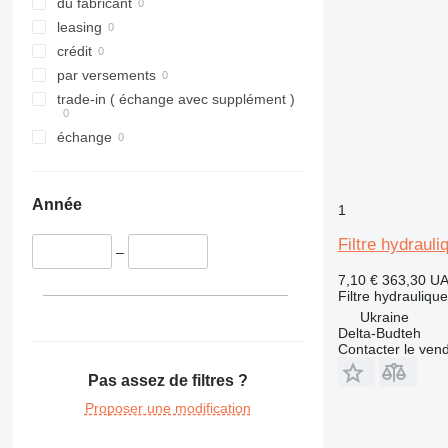
du fabricant
leasing
crédit
par versements
trade-in ( échange avec supplément )
échange
Année
1
Filtre hydrau
–
7,10 €
363,30 U
Filtre hydraulique
Ukraine
Delta-Budteh
Contacter le ven
Pas assez de filtres ?
Proposer une modification