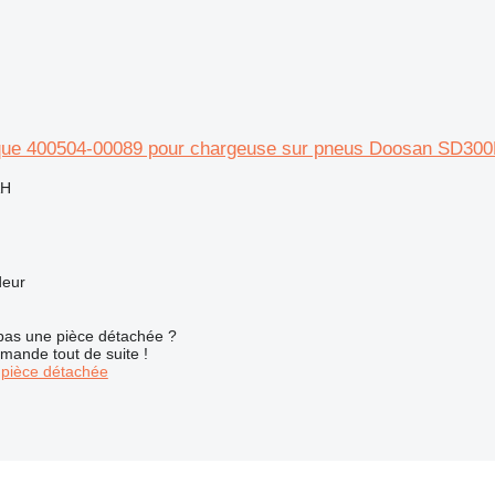
lique 400504-00089 pour chargeuse sur pneus Doosan SD30
AH
deur
pas une pièce détachée ?
mande tout de suite !
pièce détachée