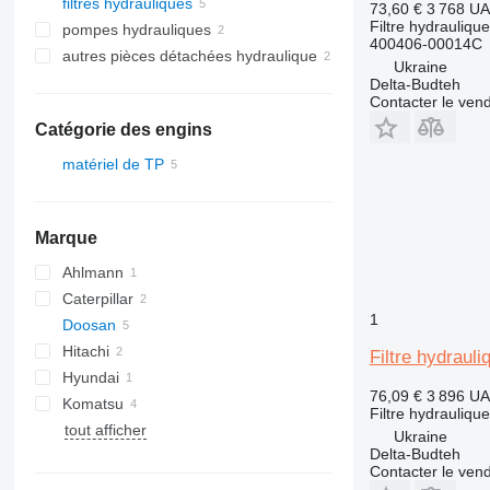
filtres hydrauliques
73,60 €
3 768 U
Filtre hydraulique
pompes hydrauliques
400406-00014C
autres pièces détachées hydraulique
Ukraine
Delta-Budteh
Contacter le ven
Catégorie des engins
matériel de TP
chargeuses construction
chargeuses sur pneus
Marque
Ahlmann
Caterpillar
AZ
1
Doosan
924
Hitachi
966
SD
Filtre hydrau
Hyundai
ZW
SD 300
76,09 €
3 896 U
Komatsu
HL-series
Filtre hydraulique
tout afficher
WA
W-series
L-series
L-series
ZL
Ukraine
Delta-Budteh
Contacter le ven