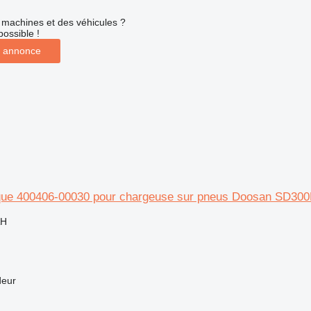
machines et des véhicules ?
possible !
 annonce
lique 400406-00030 pour chargeuse sur pneus Doosan SD30
AH
deur