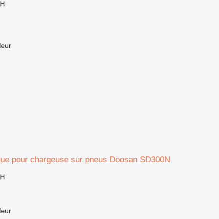
AH
deur
lique pour chargeuse sur pneus Doosan SD300N
AH
deur