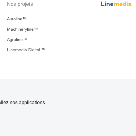
Nos projets
Autoline™
Machineryline™
Agroline™
Linemedia Digital ™
allez nos applications