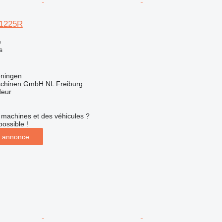
1225R
e
s
eningen
chinen GmbH NL Freiburg
deur
machines et des véhicules ?
possible !
 annonce