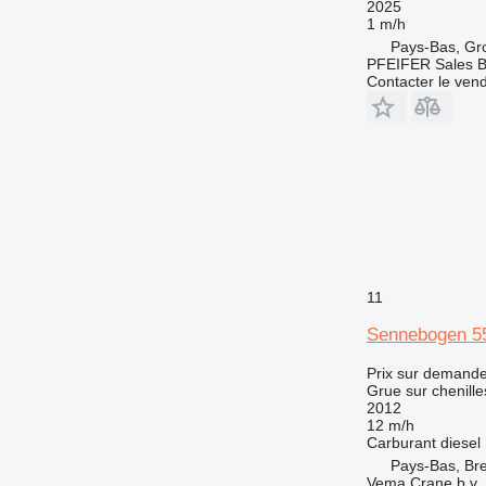
2025
1 m/h
Pays-Bas, Gr
PFEIFER Sales 
Contacter le ven
11
Sennebogen 5
Prix sur demand
Grue sur chenille
2012
12 m/h
Carburant
diesel
Pays-Bas, Br
Vema Crane b.v.