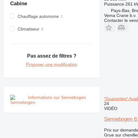
Cabine
Puissance
261 k
Pays-Bas, Br
Vema Crane b.v.
Chauffage autonome
Contacter le ven
Climatiseur
Pas assez de filtres ?
Proposer une modification
Informations sur Sennebogen
*Guarantee! Avai
24
VIDÉO
Sennebogen 613
Prix sur demand
Grue sur chenille