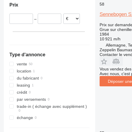
58
Prix
Danemark
S series
Royaume-Uni
S 612
Sennebogen S
–
France
S 1225
Prix sur demand
Grèce
Grue sur chenille
1984
République tchèque
10 921 m/h
Roumanie
Allemagne, T
tout afficher
Zeppelin Baumas
Contacter le ven
Type d'annonce
vente
Vous vendez des 
location
Avec nous, c'est 
du fabricant
Déposer une
leasing
crédit
par versements
trade-in ( échange avec supplément )
échange