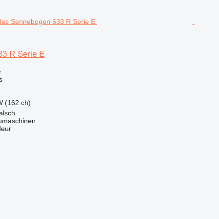
3 R Serie E
e
s
W (162 ch)
alsch
maschinen
deur