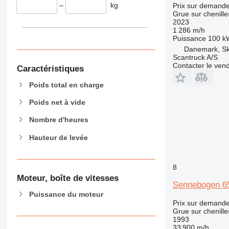
–
kg
Prix sur demand
Grue sur chenille
2023
1 286 m/h
Puissance
100 k
Danemark, Sk
Scantruck A/S
Contacter le ven
Caractéristiques
Poids total en charge
Poids net à vide
Nombre d'heures
Hauteur de levée
8
Moteur, boîte de vitesses
Sennebogen 6
Puissance du moteur
Prix sur demand
Grue sur chenille
1993
33 900 m/h