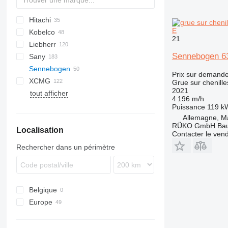
Hitachi
5299
BC
307
RH
CC
QUY
E
Kobelco
MC
320
EX
SCX
CCH
21
Liebherr
345
KH
DCH
7045
Sennebogen 63
Sany
7055
HS
LS
25
CC
250
Sennebogen
7065
LG
LC
SCC
Prix sur demand
XCMG
7150
LR
MC
STC
613
LS
TTC
URW
Grue sur chenille
2021
tout afficher
CKE
LTR
640
SC
QY
QUY
4 196 m/h
SK
643
Puissance
119 k
SL
653
Allemagne, M
RÜKO GmbH Bau
Localisation
655
Contacter le ven
673
Rechercher dans un périmètre
690
2200
3300
Belgique
5500
Europe
6100
Pays-Bas
6113
Allemagne
7700