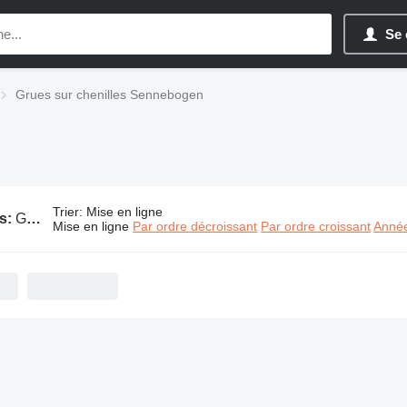
Se 
Grues sur chenilles Sennebogen
Trier
:
Mise en ligne
s:
Grues sur chenilles Sennebogen
Mise en ligne
Par ordre décroissant
Par ordre croissant
Année