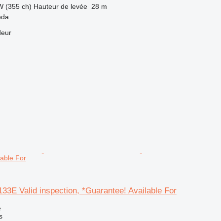
W (355 ch)
Hauteur de levée
28 m
eda
deur
lable For
3E Valid inspection, *Guarantee! Available For
e
s