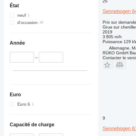
25
État
Sennebogen 64
neuf
Prix sur demand
d'occasion
Grue sur chenille
2019
3 905 m/h
Puissance
129 k
Année
Allemagne, M
RÜKO GmbH Bau
–
Contacter le ven
Euro
Euro 6
9
Capacité de charge
Sennebogen 6