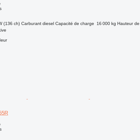
e
s
W (136 ch)
Carburant
diesel
Capacité de charge
16 000 kg
Hauteur de
ive
deur
55R
e
s