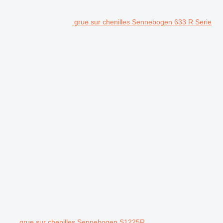
grue sur chenilles Sennebogen 633 R Serie
grue sur chenilles Sennebogen S1225R