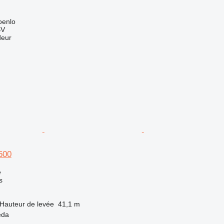
oenlo
BV
deur
500
e
s
Hauteur de levée
41,1 m
eda