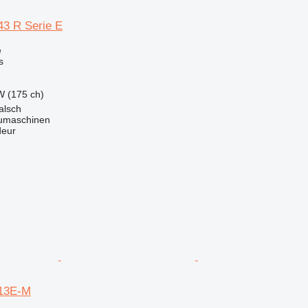
3 R Serie E
e
s
W (175 ch)
alsch
maschinen
deur
13E-M