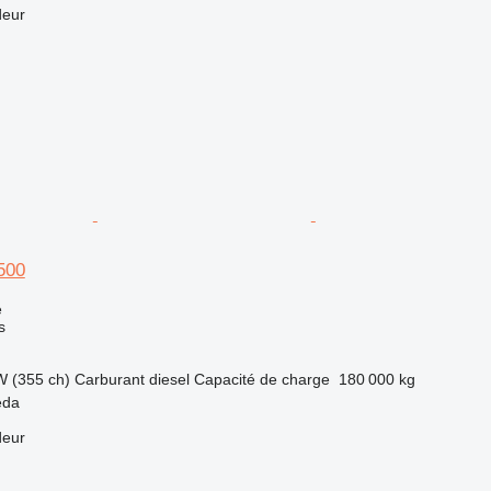
deur
500
e
s
W (355 ch)
Carburant
diesel
Capacité de charge
180 000 kg
eda
deur