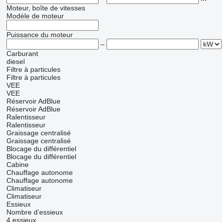
Moteur, boîte de vitesses
Modèle de moteur
Puissance du moteur
–
Carburant
diesel
Filtre à particules
Filtre à particules
VEE
VEE
Réservoir AdBlue
Réservoir AdBlue
Ralentisseur
Ralentisseur
Graissage centralisé
Graissage centralisé
Blocage du différentiel
Blocage du différentiel
Cabine
Chauffage autonome
Chauffage autonome
Climatiseur
Climatiseur
Essieux
Nombre d'essieux
4 essieux