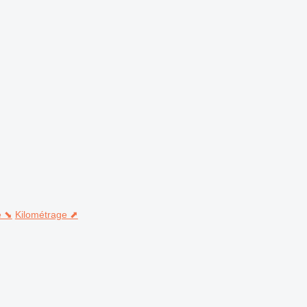
e ⬊
Kilométrage ⬈