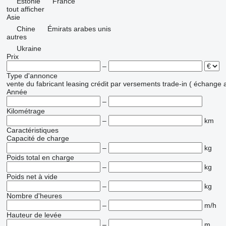
Estonie
France
tout afficher
Asie
Chine
Émirats arabes unis
autres
Ukraine
Prix
–
Type d'annonce
vente
du fabricant
leasing
crédit
par versements
trade-in ( échange 
Année
–
Kilométrage
–
km
Caractéristiques
Capacité de charge
–
kg
Poids total en charge
–
kg
Poids net à vide
–
kg
Nombre d'heures
–
m/h
Hauteur de levée
–
m