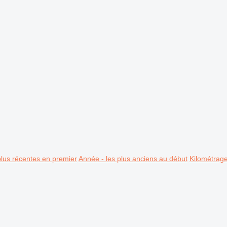
plus récentes en premier
Année - les plus anciens au début
Kilométrag