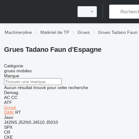
Machineryline
Matériel de TP
Grues
Grues Tadano Faun
Grues Tadano Faun d'Espagne
Catégorie
grues mobiles
Marque
Aucun résultat trouvé pour cette recherche
Demag
AC
CC
ATF
Grove
GMK
RT
Jaso
J42NS
J52NS
J4510
J5010
SPX
CR
CKE