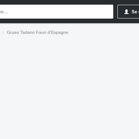
Se 
Grues Tadano Faun d'Espagne