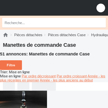
Pièces détachées
Pièces détachées Case
Hydrauliq
Manettes de commande Case
51 annonces:
Manettes de commande Case
Filtre
Trier
:
Mise en ligne
Mise en ligne
Par ordre décroissant
Par ordre croissant
Année - les
plus récentes en premier
Année - les plus anciens au début