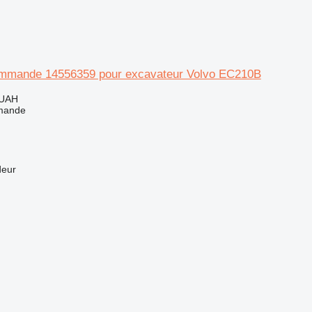
ommande 14556359 pour excavateur Volvo EC210B
 UAH
mande
deur