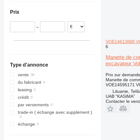
Lituanie
324
EC 360
Prix
Allemagne
325
EC 380
Italie
329
EC 460
–
330
EC 480
336
EC 700
VOE14613888 VO
345
6
349
Manette de c
416
excavateur V
Type d'annonce
824
950
Prix sur demand
vente
Manette de com
962
du fabricant
VOE14595171 V
966
leasing
Lituanie, Telši
UAB “KASIMA”
972
crédit
Contacter le ven
980
par versements
982
trade-in ( échange avec supplément )
D series
échange
E-series