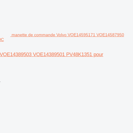
manette de commande Volvo VOE14595171 VOE14587950
0C
 VOE14389503 VOE14389501 PV48K1351 pour
1