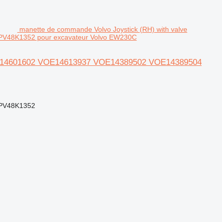
manette de commande Volvo Joystick (RH) with valve
48K1352 pour excavateur Volvo EW230C
VOE14601602 VOE14613937 VOE14389502 VOE14389504
PV48K1352