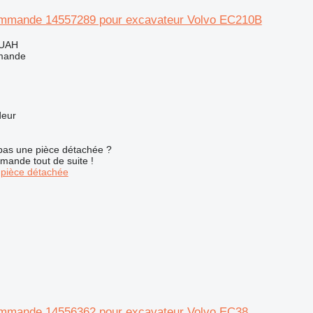
ommande 14557289 pour excavateur Volvo EC210B
 UAH
mande
deur
pas une pièce détachée ?
mande tout de suite !
pièce détachée
mmande 14556362 pour excavateur Volvo EC38