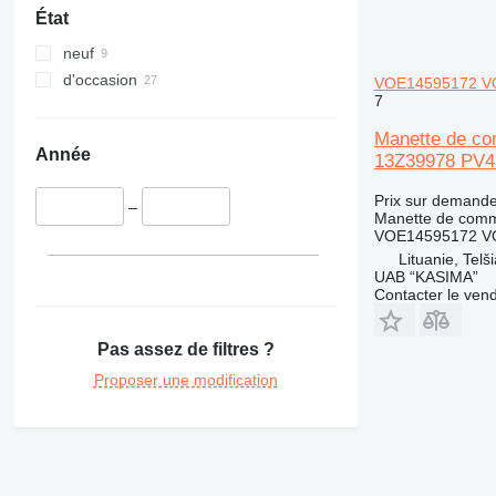
État
neuf
d'occasion
VOE14595172 VO
7
Manette de c
Année
13Z39978 PV4
Prix sur demand
–
Manette de com
VOE14595172 V
Lituanie, Telši
UAB “KASIMA”
Contacter le ven
Pas assez de filtres ?
Proposer une modification