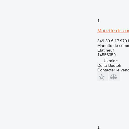
1
Manette de c
349,30 €
17 970
Manette de com
État
neuf
14556359
Ukraine
Delta-Budteh
Contacter le ven
1