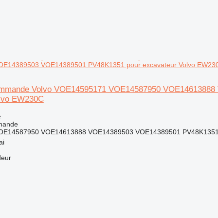
E14389503 VOE14389501 PV48K1351 pour excavateur Volvo EW23
ommande Volvo VOE14595171 VOE14587950 VOE14613888
olvo EW230C
e
mande
OE14587950 VOE14613888 VOE14389503 VOE14389501 PV48K135
ai
deur