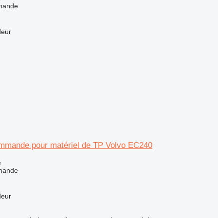
mande
deur
mmande pour matériel de TP Volvo EC240
e
mande
deur