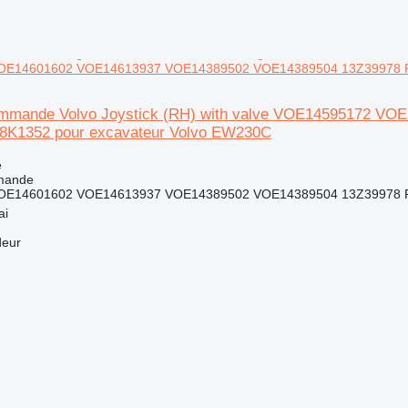
E14601602 VOE14613937 VOE14389502 VOE14389504 13Z39978 PV
ommande Volvo Joystick (RH) with valve VOE14595172 
8K1352 pour excavateur Volvo EW230C
e
mande
OE14601602 VOE14613937 VOE14389502 VOE14389504 13Z39978 
ai
deur