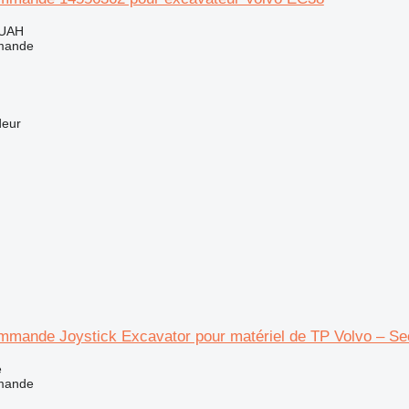
 UAH
mande
deur
mmande Joystick Excavator pour matériel de TP Volvo – S
e
mande