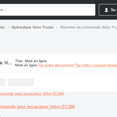
Se 
cks
Hydraulique Volvo Trucks
Manettes de commande Volvo Tru
Trier
:
Mise en ligne
s:
Manettes de commande Volvo Trucks
Mise en ligne
Par ordre décroissant
Par ordre croissant
Année
mmande pour excavateur Volvo EC390
e