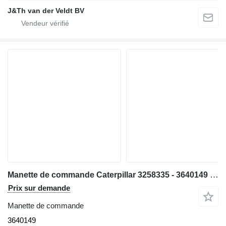
J&Th van der Veldt BV
Manette de commande Caterpillar 3258335 - 3640149 pour bulldozer Caterpillar D9 D6N D8T D9T D6NXL D6TXL D6TXW D6NLGP D6TLGP
Prix sur demande
Manette de commande
3640149