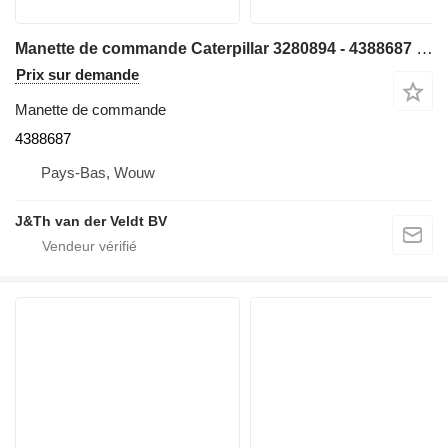
Manette de commande Caterpillar 3280894 - 4388687 pour bulldozer Caterpillar D9 D6N D6T D8T D9T D6TXL D6TXW D6NLPG D6TLGP
Prix sur demande
Manette de commande
4388687
Pays-Bas, Wouw
J&Th van der Veldt BV