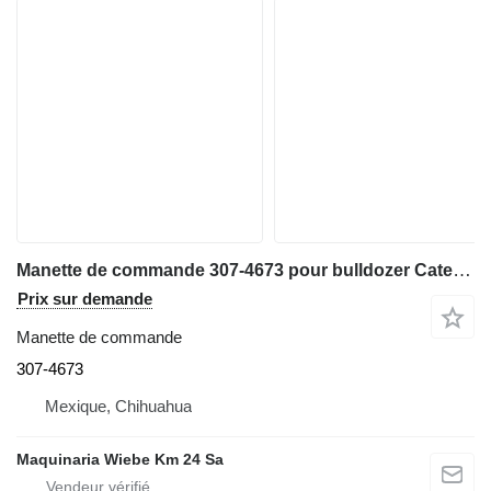
Manette de commande 307-4673 pour bulldozer Caterpillar D3K LGP,D6N XL,D6T LGP,D6T XW,D5R
Prix sur demande
Manette de commande
307-4673
Mexique, Chihuahua
Maquinaria Wiebe Km 24 Sa