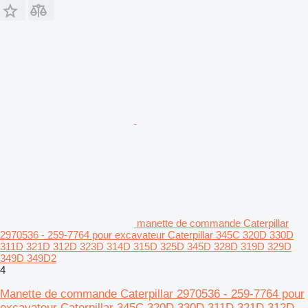
manette de commande Caterpillar
2970536 - 259-7764 pour excavateur Caterpillar 345C 320D 330D
311D 321D 312D 323D 314D 315D 325D 345D 328D 319D 329D
349D 349D2
4
Manette de commande Caterpillar 2970536 - 259-7764 pour
excavateur Caterpillar 345C 320D 330D 311D 321D 312D