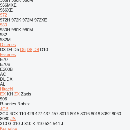
966H
966K
966M
966MXE
966XE
972
972H
972K
972M
972XE
980
980H
980K
980M
982
982M
D series
D3
D4
D5
D6
D8
D9
D10
E-series
E70
E70B
E200B
AC
DL
DX
AL
Hitachi
EX
KH
ZX
Zaxis
906
R-series
Robex
JCB
3CX
4CX
110
426
427
437
457
8014
8015
8016
8018
8052
8060
8080
JS
310 G
310 J
310 K
410
524
544 J
Komatsu