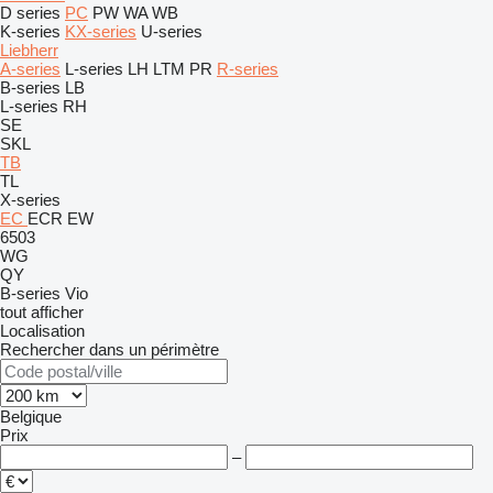
D series
PC
PW
WA
WB
K-series
KX-series
U-series
Liebherr
A-series
L-series
LH
LTM
PR
R-series
B-series
LB
L-series
RH
SE
SKL
TB
TL
X-series
EC
ECR
EW
6503
WG
QY
B-series
Vio
tout afficher
Localisation
Rechercher dans un périmètre
Belgique
Prix
–