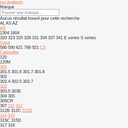
excavateurs
Marque
Aucun résultat trouvé pour cette recherche
AL
AS
AZ
AX
1304
1604
320
323
325
328
331
334
337
341
E series
S series
Case
580
590
621
788
921
CX
Caterpillar
120
120M
301
301.5
301.6
301.7
301.8
302
302.4
302.5
302.7
303
303.5
303E
304
305
305CR
307
311
312
312B
312C
312D
314
315
315C
315D
317
318