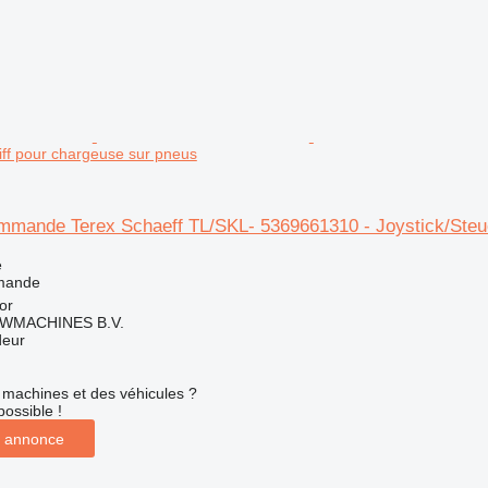
iff pour chargeuse sur pneus
mmande Terex Schaeff TL/SKL- 5369661310 - Joystick/Steue
e
mande
or
WMACHINES B.V.
deur
machines et des véhicules ?
possible !
 annonce