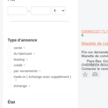
324
325
–
329
330
336
345
5369661327 TL70 
6
349
Type d'annonce
416
Manette de co
824
vente
Prix sur demand
950
du fabricant
Manette de com
962
leasing
Pays-Bas, Go
966
OVERBEEK BOU
crédit
Contacter le ven
972
par versements
980
trade-in ( échange avec supplément )
982
échange
D series
E-series
État