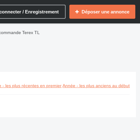
connecter / Enregistrement
Déposer une annonce
 commande Terex TL
 - les plus récentes en premier
Année - les plus anciens au début