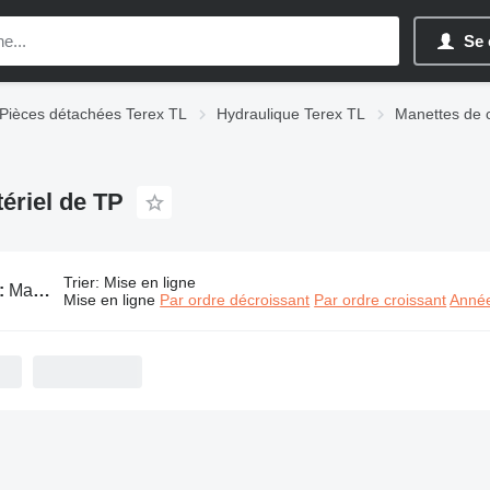
Se 
Pièces détachées Terex TL
Hydraulique Terex TL
Manettes de
ériel de TP
Trier
:
Mise en ligne
:
Manettes de commande Terex TL pour matériel de TP
Mise en ligne
Par ordre décroissant
Par ordre croissant
Année