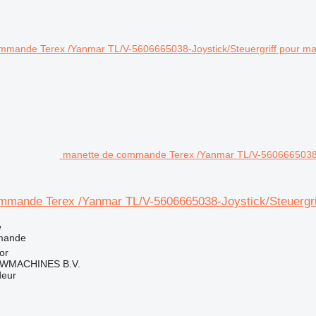
manette de commande Terex /Yanmar TL/V-5606665038-Jo
mmande Terex /Yanmar TL/V-5606665038-Joystick/Steuergrif
e
mande
or
WMACHINES B.V.
deur