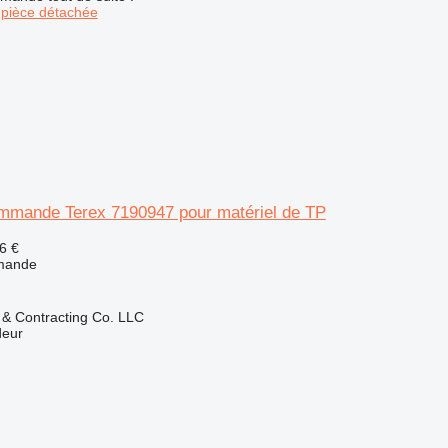
pièce détachée
mmande Terex 7190947 pour matériel de TP
6 €
mande
g & Contracting Co. LLC
deur