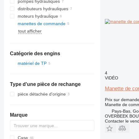
pompes hydrauliques
distributeurs hydrauliques
moteurs hydraulique
manettes de commande
tout afficher
Catégorie des engins
matériel de TP
chargeuses construction
4
VIDÉO
chargeuses sur pneus
Type d'une pièce de rechange
Manette de co
pièce détachée d'origine
Prix sur demand
Manette de com
Pays-Bas, Go
Marque
OVERBEEK BOU
Contacter le ven
Case
AL
AX
1304
320