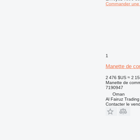
Commander une 
1
Manette de co
2 476 $US
≈ 2 15
Manette de com
7190947
Oman
Al Fairuz Tradin
Contacter le ven