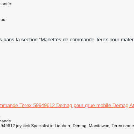
mande
deur
s dans la section "Manettes de commande Terex pour matéri
ommande Terex 59949612 Demag pour grue mobile Demag A
e
mande
9612 joystick Specialist in Liebherr, Demag, Manitowoc, Terex crane 