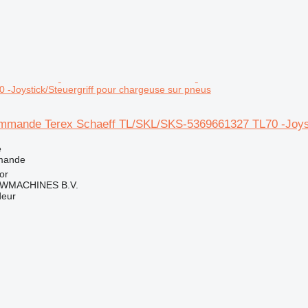
-Joystick/Steuergriff pour chargeuse sur pneus
mmande Terex Schaeff TL/SKL/SKS-5369661327 TL70 -Joysti
e
mande
or
WMACHINES B.V.
deur