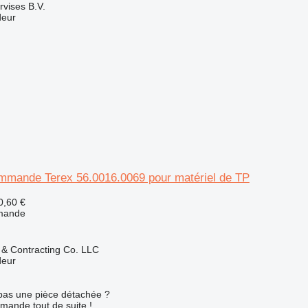
rvises B.V.
deur
mmande Terex 56.0016.0069 pour matériel de TP
0,60 €
mande
g & Contracting Co. LLC
deur
pas une pièce détachée ?
mande tout de suite !