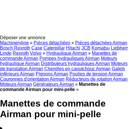
Déposer une annonce
Machineryline
»
Pièces détachées
»
Pièces détachées Airman
Bosch Rexroth
Case
Caterpillar
Hitachi
JCB
Komatsu
Liebherr
Linde
Rexroth
Volvo
»
Hydraulique Airman
»
Manettes de
commande Airman
Pompes hydrauliques Airman
Moteurs
hydraulique Airman
Distributeurs hydrauliques Airman
Moteurs
de translation Airman
Chenilles en caoutchouc Airman
Galets
inférieurs Airman
Pignons Airman
Poulies de tension Airman
Couronnes d'orientation Airman
Réducteurs de rotation Airman
Moteurs Airman
Générateurs Airman
»
Manettes de
commande Airman pour mini-pelle
»
Manettes de commande
Airman pour mini-pelle