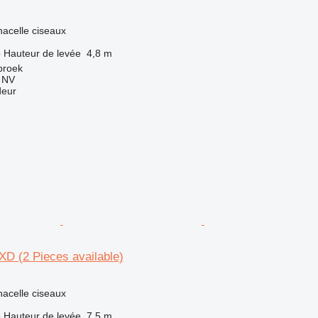
nacelle ciseaux
o
Hauteur de levée
4,8 m
broek
g NV
deur
D (2 Pieces available)
nacelle ciseaux
o
Hauteur de levée
7,5 m