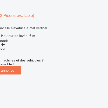
Pieces available)
acelle élévatrice à mât vertical
o
Hauteur de levée
6 m
broek
g NV
deur
machines et des véhicules ?
possible !
 annonce