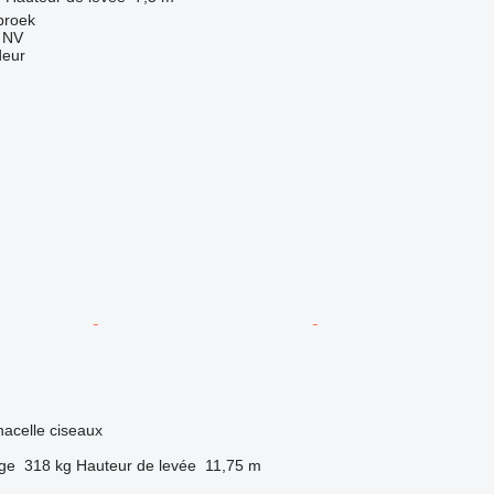
broek
g NV
deur
nacelle ciseaux
rge
318 kg
Hauteur de levée
11,75 m