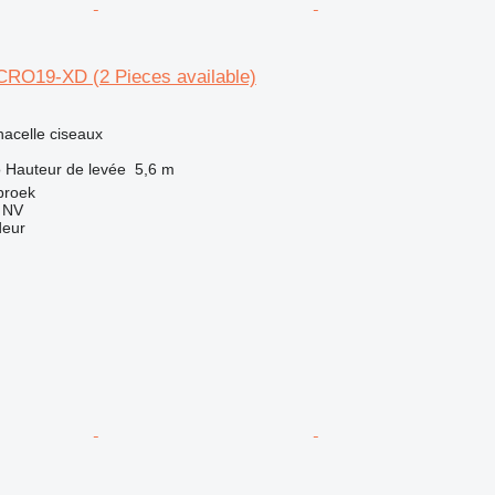
O19-XD (2 Pieces available)
nacelle ciseaux
o
Hauteur de levée
5,6 m
broek
g NV
deur