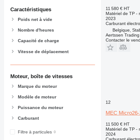
906
11 580 €
HT
Caractéristiques
907
Matériel de TP - 
908
2023
Poids net à vide
Carburant
électr
910
Belgique, Sta
Nombre d'heures
914
Aertssen Tradin
Contacter le ven
918
Capacité de charge
924
Vitesse de déplacement
926
928
930
Moteur, boîte de vitesses
938
950
Marque du moteur
953
Modèle de moteur
955
12
Puissance du moteur
962
MEC Micro26-X
963
Carburant
966
11 500 €
HT
Matériel de TP - 
972
Filtre à particules
2024
973
Carburant
électr