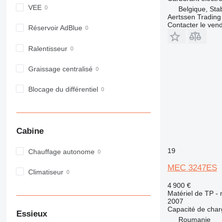
VEE
980
Belgique, Sta
Aertssen Tradin
982
Contacter le ven
Réservoir AdBlue
988
990
Ralentisseur
992
AP
Graissage centralisé
C-series
Blocage du différentiel
CB
CS
D series
E-series
Cabine
F-series
19
Chauffage autonome
GC
IT
MEC 3247ES
Climatiseur
M-series
4 900 €
MH
Matériel de TP - 
NR
2007
Capacité de cha
PM
Essieux
Roumanie