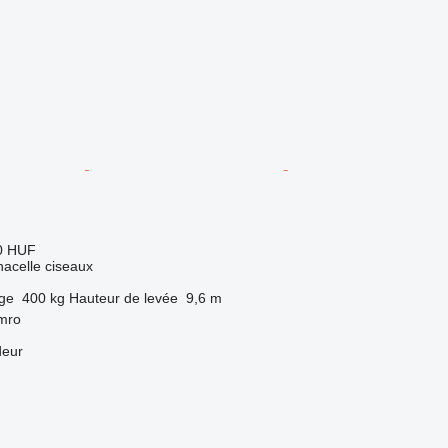
0 HUF
nacelle ciseaux
rge
400 kg
Hauteur de levée
9,6 m
mro
deur