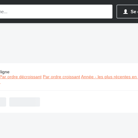
Se 
ligne
s:
Matériel de TP MEC
Par ordre décroissant
Par ordre croissant
Année - les plus récentes en
⬈