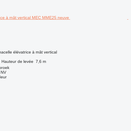
acelle élévatrice à mât vertical
o
Hauteur de levée
7,6 m
broek
g NV
deur