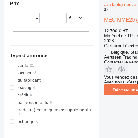
Prix
available) neuve
Lettonie
312
427
3369
SD
XR
14
Hongrie
313
435S
3394
XS
–
MEC MME20 (2 
314
436
4069
XZ
315
437
4394
ZL
12 700 €
HT
316
456
E-series
Matériel de TP - n
2023
317
457
Liftlux
Carburant
électr
318
8008
Pecolift
Belgique, Sta
Type d'annonce
Aertssen Tradin
319
8018
Toucan
Contacter le ven
320
8025
vente
321
8026
location
Vous vendez des 
322
8030
du fabricant
Avec nous, c'est 
323
8035
leasing
Déposer une
324
CT
crédit
325
JS
par versements
326
JZ
trade-in ( échange avec supplément )
329
NXT
échange
330
S-Series
336
TM