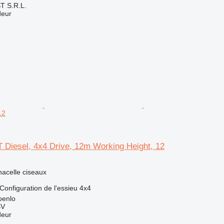
T S.R.L.
deur
12
Diesel, 4x4 Drive, 12m Working Height, 12
nacelle ciseaux
Configuration de l'essieu
4x4
oenlo
BV
deur