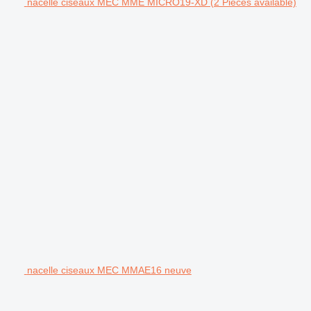
nacelle ciseaux MEC MME MICRO19-XD (2 Pieces available)
nacelle ciseaux MEC MMAE16 neuve