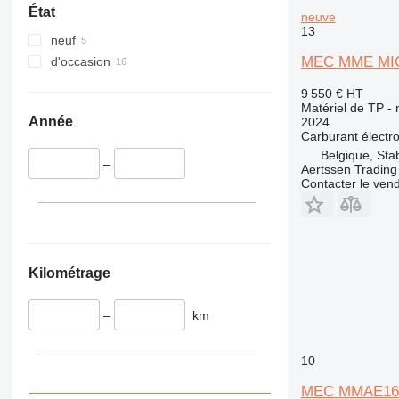
340
VMT
État
neuve
345
Vibromax
13
neuf
349
MEC MME MICR
d'occasion
350
365
9 550 €
HT
Matériel de TP - 
374
Année
2024
390
Carburant
électr
395
Belgique, Sta
–
Aertssen Tradin
416
Contacter le ven
420
424
426
428
Kilométrage
430
432
–
km
434
444
10
589
826
MEC MMAE16