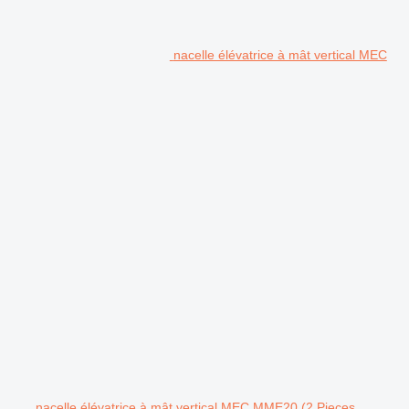
nacelle élévatrice à mât vertical MEC
nacelle élévatrice à mât vertical MEC MME20 (2 Pieces