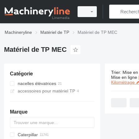
Machineryline
Matériel de TP
Matériel de TP MEC
Matériel de TP MEC
Trier
:
Mise en 
Catégorie
21 annonce
Mise en ligne
Kilométrage 
nacelles élévatrices
accessoires pour matériel TP
nacelles à ciseaux
nacelles élévatrices à mât vertical
nacelles articulées
Marque
Caterpillar
Titan
AL
SP
AX
X-Series
AFW
HD
FlexiROC
1304
400 - series
BC
BG
BB
TW
463
GSH
Leonardo
AHK
K-series
CK
3.5
B-series
450