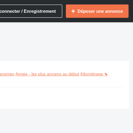
connecter / Enregistrement
Déposer une annonce
 premier
Année - les plus anciens au début
Kilométrage ⬊