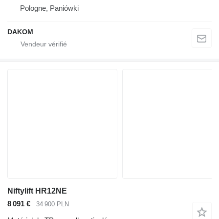
Pologne, Paniówki
DAKOM
Niftylift HR12NE
8 091 €
34 900 PLN