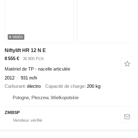
VIDÉO
Niftylift HR 12 N E
8 555 €
36 900 PLN
Matériel de TP - nacelle articulée
2012
931 m/h
Carburant
électro
Capacité de charge
200 kg
Pologne, Pleszew, Wielkopolskie
ZMBSP