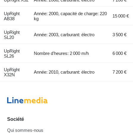
UpRight
Année: 2000, capacité de charge: 220
15 000 €
AB38
kg
UpRight
Année: 2003, carburant: électro
3 500 €
SL20
UpRight
Nombre d'heures: 2 000 m/h
6 000 €
SL26
UpRight
Année: 2010, carburant: électro
7 200 €
X32N
Société
Qui sommes-nous