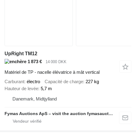
UpRight TM12
1 873 €
14 000 DKK
Matériel de TP - nacelle élévatrice à mât vertical
Carburant
électro
Capacité de charge
227 kg
Hauteur de levée
5,7 m
Danemark, Midtjylland
Fymas Auctions ApS – visit the auction fymasauctions.dk