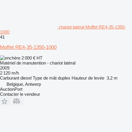
chariot latéral Moffet RE4-35-1350-
1000
41
Moffet RE4-35-1350-1000
2 000 €
HT
Matériel de manutention - chariot latéral
2009
2 120 m/h
Carburant
diesel
Type de mât
duplex
Hauteur de levée
3,2 m
Belgique, Antwerp
AuctionPort
Contacter le vendeur