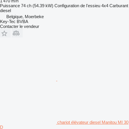
1 470 m/h
Puissance
74 ch (54.39 kW)
Configuration de l'essieu
4x4
Carburant
diesel
Belgique, Moerbeke
Key-Tec BVBA
Contacter le vendeur
chariot élévateur diesel Manitou MI 30
D