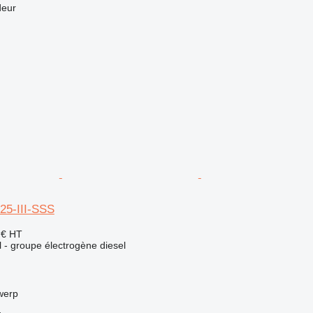
deur
25-III-SSS
 €
HT
el - groupe électrogène diesel
werp