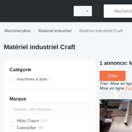
Machineryline
Matériel industriel
Matériel industriel Craft
Matériel industriel Craft
1 annonce:
M
Catégorie
Filtre
machines à bois
Trier
:
Mise en lig
raboteuses dégauchisseuses
Mise en ligne
Par
Marque
Atlas Copco
PDS
APD
AB
Ensis
VZ
AG3
Caterpillar
Pega
DrillAir
QAS
PDP
E-series
B-series
BM
GFS
VT
Rover
PA
Airpure
BySprint Fiber
CK
SR