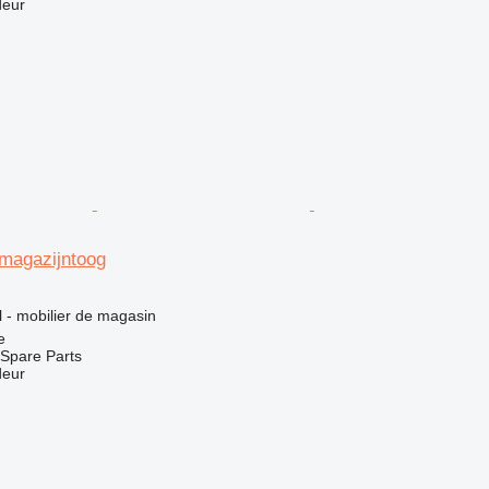
deur
magazijntoog
el - mobilier de magasin
e
Spare Parts
deur