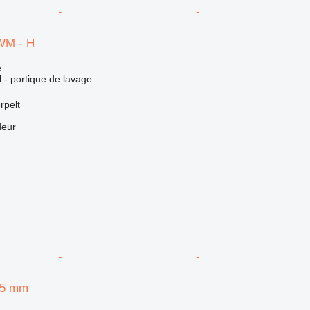
WM - H
e
l - portique de lavage
rpelt
deur
15 mm