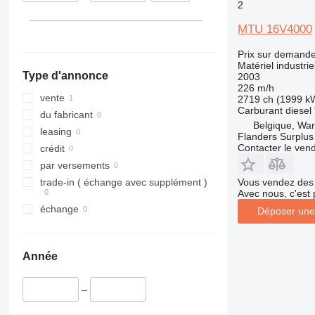
2
MTU 16V4000
Prix sur demand
Matériel industri
Type d'annonce
2003
226 m/h
vente
2719 ch (1999 k
Carburant
diesel
du fabricant
Belgique, Wa
leasing
Flanders Surplus
Contacter le ven
crédit
par versements
Vous vendez des 
trade-in ( échange avec supplément )
Avec nous, c'est 
échange
Déposer une
Année
–