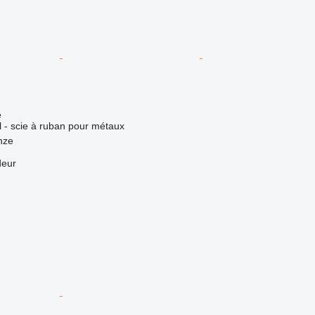
e
el - scie à ruban pour métaux
nze
deur