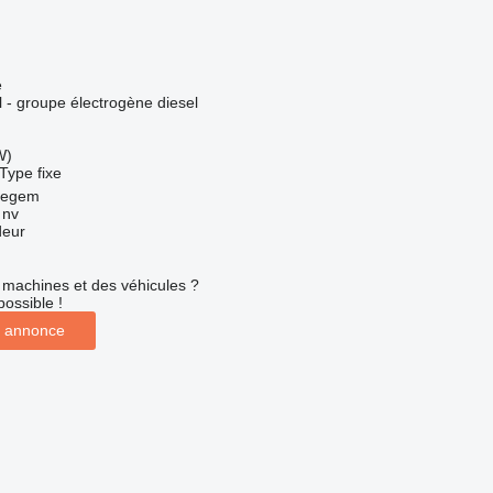
e
el - groupe électrogène diesel
W)
Type
fixe
regem
 nv
deur
machines et des véhicules ?
possible !
 annonce