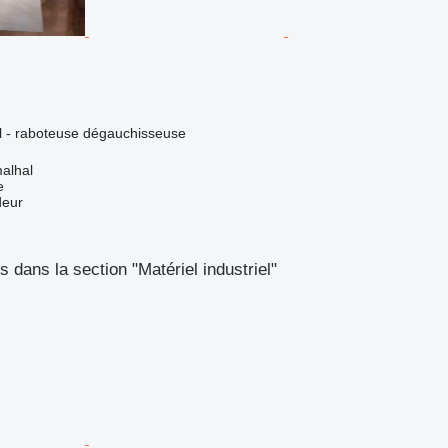
el - raboteuse dégauchisseuse
alhal
e
deur
 dans la section "Matériel industriel"