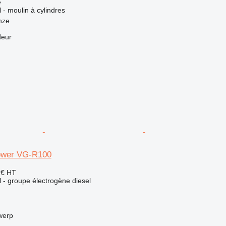
e
l - moulin à cylindres
nze
deur
ower VG-R100
 €
HT
el - groupe électrogène diesel
werp