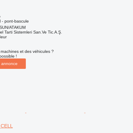
e
l - pont-bascule
MSUN/ATAKUM
el Tarti Sistemleri San.Ve Tic.A.Ş.
deur
machines et des véhicules ?
possible !
 annonce
 CELL