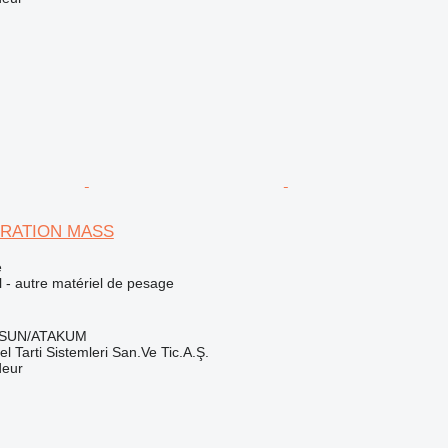
IBRATION MASS
e
el - autre matériel de pesage
MSUN/ATAKUM
el Tarti Sistemleri San.Ve Tic.A.Ş.
deur