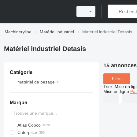
Machineryline
Matériel industriel
Matériel industriel Detasis
Matériel industriel Detasis
15 annonces
Catégorie
Filtre
matériel de pesage
Trier
:
Mise en lig
ponts-bascules
Mise en ligne
Par
balances de grues
Marque
balances à plateforme
trieuses pondérales
balances de bétail
Atlas Copco
PDS
APD
AB
Ensis
VZ
AG3
autre matériel de pesage
Caterpillar
Pega
DrillAir
QAS
PDP
E-series
B-series
BM
GFS
VT
Rover
533
Airpure
BySprint Fiber
CK
SR