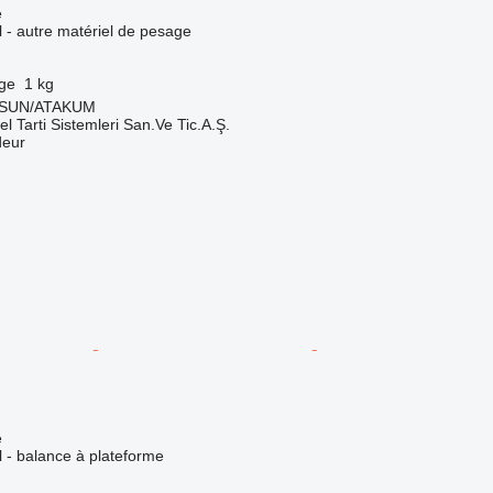
e
el - autre matériel de pesage
rge
1 kg
MSUN/ATAKUM
el Tarti Sistemleri San.Ve Tic.A.Ş.
deur
e
el - balance à plateforme