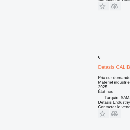
6
Detasis CAL
Prix sur demand
Matériel industri
2025
État
neuf
Turquie, SA
Detasis Endüstriy
Contacter le ven