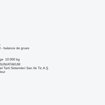
e
el - balance de grues
rge
10 000 kg
MSUN/ATAKUM
el Tarti Sistemleri San.Ve Tic.A.Ş.
deur