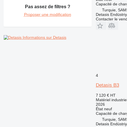
Capacité de cha
Pas assez de filtres ?
Turquie, SA
Detasis Endüstriy
Proposer une modification
Contacter le ven
Informations sur Detasis
4
Detasis B3
7 120 €
HT
Matériel industrie
2026
État
neuf
Capacité de cha
Turquie, SA
Detasis Endüstriy