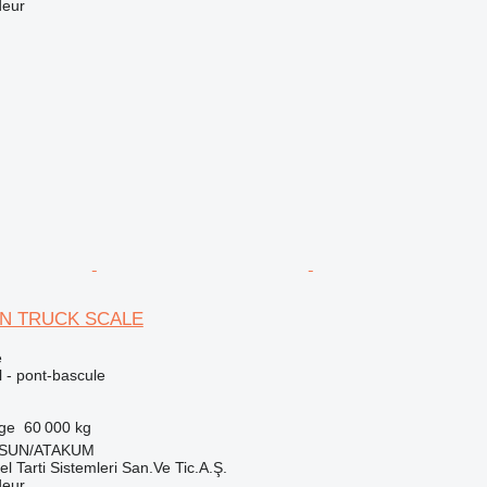
deur
TON TRUCK SCALE
e
l - pont-bascule
rge
60 000 kg
MSUN/ATAKUM
el Tarti Sistemleri San.Ve Tic.A.Ş.
deur