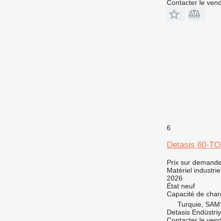
Contacter le ven
6
Detasis 60-
Prix sur demand
Matériel industrie
2026
État
neuf
Capacité de cha
Turquie, SA
Detasis Endüstriy
Contacter le ven