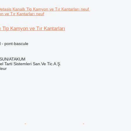
n ve Tır Kantarları neuf
ı Tip Kamyon ve Tır Kantarları
l - pont-bascule
MSUN/ATAKUM
el Tarti Sistemleri San.Ve Tic.A.Ş.
deur