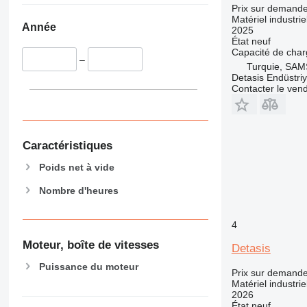
Prix sur demand
Matériel industri
Année
2025
État
neuf
Capacité de cha
–
Turquie, SA
Detasis Endüstriy
Contacter le ven
Caractéristiques
Poids net à vide
Nombre d'heures
4
Moteur, boîte de vitesses
Detasis
Puissance du moteur
Prix sur demand
Matériel industri
2026
État
neuf