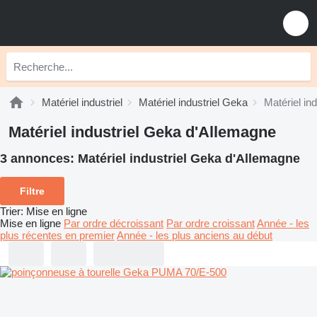
Matériel industriel
Matériel industriel Geka
Matériel in
Matériel industriel Geka d'Allemagne
3 annonces:
Matériel industriel Geka d'Allemagne
Filtre
Trier
:
Mise en ligne
Mise en ligne
Par ordre décroissant
Par ordre croissant
Année - les
plus récentes en premier
Année - les plus anciens au début