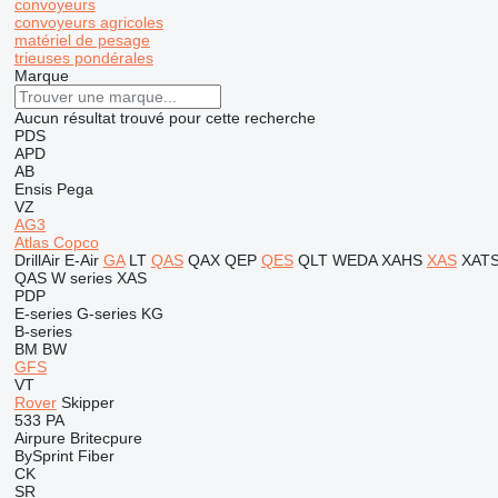
convoyeurs
convoyeurs agricoles
matériel de pesage
trieuses pondérales
Marque
Aucun résultat trouvé pour cette recherche
PDS
APD
AB
Ensis
Pega
VZ
AG3
Atlas Copco
DrillAir
E-Air
GA
LT
QAS
QAX
QEP
QES
QLT
WEDA
XAHS
XAS
XAT
QAS
W series
XAS
PDP
E-series
G-series
KG
B-series
BM
BW
GFS
VT
Rover
Skipper
533
PA
Airpure
Britecpure
BySprint Fiber
CK
SR