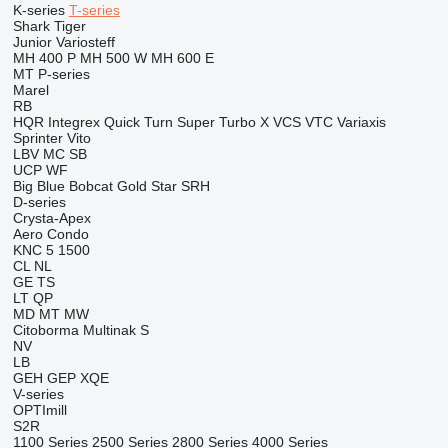
K-series
T-series
Shark
Tiger
Junior
Variosteff
MH 400 P
MH 500 W
MH 600 E
MT
P-series
Marel
RB
HQR
Integrex
Quick Turn
Super Turbo X
VCS
VTC
Variaxis
Sprinter
Vito
LBV
MC
SB
UCP
WF
Big Blue
Bobcat
Gold Star
SRH
D-series
Crysta-Apex
Aero
Condo
KNC 5 1500
CL
NL
GE
TS
LT
QP
MD
MT
MW
Citoborma
Multinak S
NV
LB
GEH
GEP
XQE
V-series
OPTImill
S2R
1100 Series
2500 Series
2800 Series
4000 Series