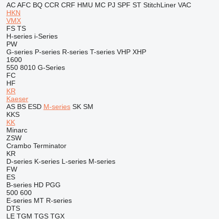
AC
AFC
BQ
CCR
CRF
HMU
MC
PJ
SPF
ST
StitchLiner
VAC
HKN
VMX
FS
TS
H-series
i-Series
PW
G-series
P-series
R-series
T-series
VHP
XHP
1600
550
8010
G-Series
FC
HF
KR
Kaeser
AS
BS
ESD
M-series
SK
SM
KKS
KK
Minarc
ZSW
Crambo
Terminator
KR
D-series
K-series
L-series
M-series
FW
ES
B-series
HD
PGG
500
600
E-series
MT
R-series
DTS
LE
TGM
TGS
TGX