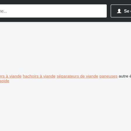
Se 
ers à viande
hachoirs à viande
séparateurs de viande
paneuses
autre 
apide