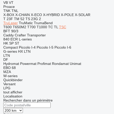
VB
VT
Proace
TNK
TNL
X-BOX
X-CHAIN
X-ECO
X-HYBRID
X-POLE
X-SOLAR
T 23F
TM 52
TS 23G 2
TruLaser
TruMatic
TrumaBend
T600
T650M2
T700
T1000
TC
TL
TSC
BFT 90/3
Caddy
Crafter
Transporter
840
ECR
L-series
HK
SP
ST
Compact
Piccolo I-4
Piccolo I-5
Piccolo I-6
G-series
HX
LTN
LTN
DF
Hydromat
Powermat
Profimat
Rondamat
Unimat
EBO 68
MZA
W-series
Quickbinder
Versant
LPG
tout afficher
Localisation
Rechercher dans un périmètre