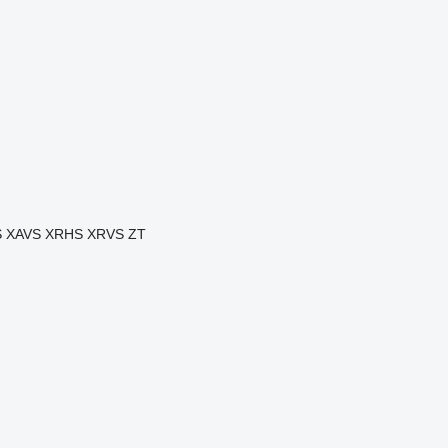
S
XAVS
XRHS
XRVS
ZT