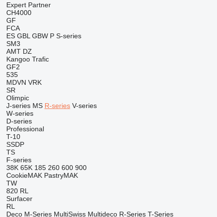
Expert
Partner
CH4000
GF
FCA
ES
GBL
GBW
P
S-series
SM3
AMT
DZ
Kangoo
Trafic
GF2
535
MDVN
VRK
SR
Olimpic
J-series
MS
R-series
V-series
W-series
D-series
Professional
T-10
SSDP
TS
F-series
38K
65K
185
260
600
900
CookieMAK
PastryMAK
TW
820
RL
Surfacer
RL
Deco
M-Series
MultiSwiss
Multideco
R-Series
T-Series