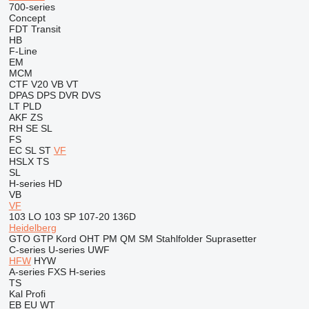
700-series
Concept
FDT
Transit
HB
F-Line
EM
MCM
CTF
V20
VB
VT
DPAS
DPS
DVR
DVS
LT
PLD
AKF
ZS
RH
SE
SL
FS
EC
SL
ST
VF
HSLX
TS
SL
H-series
HD
VB
VF
103 LO
103 SP
107-20
136D
Heidelberg
GTO
GTP
Kord
OHT
PM
QM
SM
Stahlfolder
Suprasetter
C-series
U-series
UWF
HFW
HYW
A-series
FXS
H-series
TS
Kal
Profi
EB
EU
WT