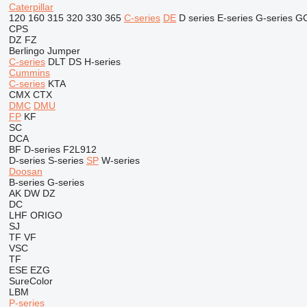
Caterpillar
120
160
315
320
330
365
C-series
DE
D series
E-series
G-series
G
CPS
DZ
FZ
Berlingo
Jumper
C-series
DLT
DS
H-series
Cummins
C-series
KTA
CMX
CTX
DMC
DMU
FP
KF
SC
DCA
BF
D-series
F2L912
D-series
S-series
SP
W-series
Doosan
B-series
G-series
AK
DW
DZ
DC
LHF
ORIGO
SJ
TF
VF
VSC
TF
ESE
EZG
SureColor
LBM
P-series