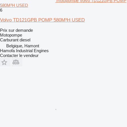
motopompe Volvo TD121GPB POMP
580M³H USED
6
Volvo TD121GPB POMP 580M³H USED
Prix sur demande
Motopompe
Carburant
diesel
Belgique, Hamont
Hamofa Industrial Engines
Contacter le vendeur