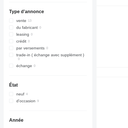
314
Robot
Type d'annonce
315
TM
316
VMT
vente
317
du fabricant
318
leasing
320
crédit
321
par versements
322
trade-in ( échange avec supplément )
323
échange
324
325
326
État
329
neuf
330
d'occasion
336
340
345
Année
349