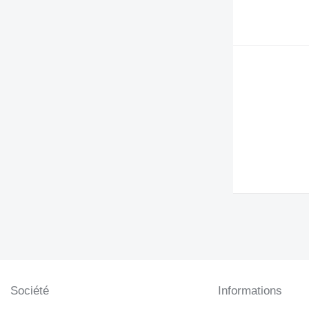
DE
DP
D series
EP
F-series
G-series
GP
IT
M-series
MH
PC
TH
V-series
Société
Informations