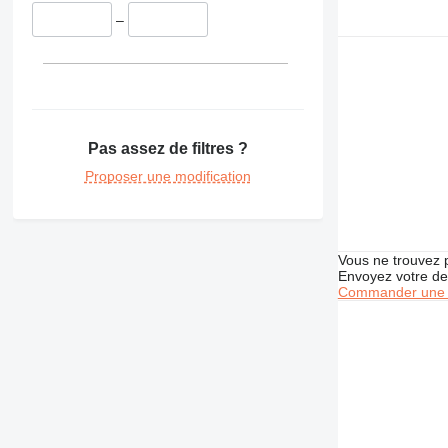
350
–
365
374
375
390
416
Pas assez de filtres ?
420
422
Proposer une modification
424
426
428
Vous ne trouvez 
430
Envoyez votre de
Commander une 
432
434
438
444
571G
572G
631