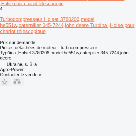
,Holse pour chariot télescopique
4
Turbocompresseur Holset 3780206,model
he551w,caterpiller 345-7244,john deere Turbina ,Holse pour
chariot télescopique
Prix sur demande
Pièces détachées de moteur - turbocompresseur
Турбіна ,Holset 3780206,model he551w,caterpiller 345-7244,john
deere
Ukraine, s. Bila
Agro-Power
Contacter le vendeur