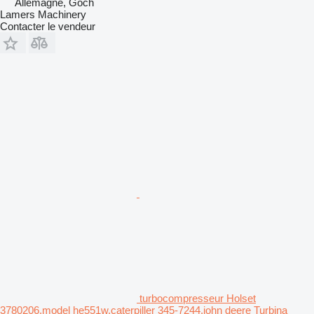
Allemagne, Goch
Lamers Machinery
Contacter le vendeur
turbocompresseur Holset
3780206,model he551w,caterpiller 345-7244,john deere Turbina