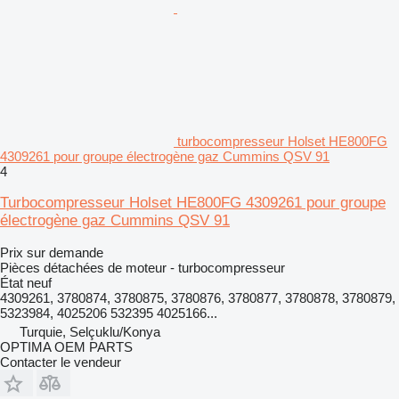
turbocompresseur Holset HE800FG
4309261 pour groupe électrogène gaz Cummins QSV 91
4
Turbocompresseur Holset HE800FG 4309261 pour groupe
électrogène gaz Cummins QSV 91
Prix sur demande
Pièces détachées de moteur - turbocompresseur
État
neuf
4309261, 3780874, 3780875, 3780876, 3780877, 3780878, 3780879,
5323984, 4025206 532395 4025166...
Turquie, Selçuklu/Konya
OPTIMA OEM PARTS
Contacter le vendeur