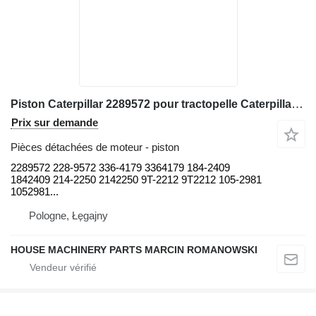
Piston Caterpillar 2289572 pour tractopelle Caterpillar 416D, 424D, 428D, 432D, 438D, 442D 430D 422E, 422F, 428E, 428F
Prix sur demande
Pièces détachées de moteur - piston
2289572 228-9572 336-4179 3364179 184-2409
1842409 214-2250 2142250 9T-2212 9T2212 105-2981
1052981...
Pologne, Łęgajny
HOUSE MACHINERY PARTS MARCIN ROMANOWSKI