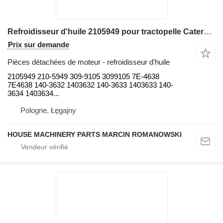
Refroidisseur d'huile 2105949 pour tractopelle Caterpillar 416C, 426C, 428C, 436C, 438C 416C, 416D, 420D, 424D, 426C, 428C
Prix sur demande
Pièces détachées de moteur - refroidisseur d'huile
2105949 210-5949 309-9105 3099105 7E-4638
7E4638 140-3632 1403632 140-3633 1403633 140-
3634 1403634...
Pologne, Łęgajny
HOUSE MACHINERY PARTS MARCIN ROMANOWSKI