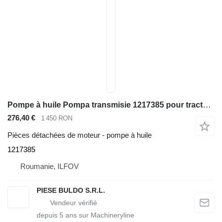
Pompe à huile Pompa transmisie 1217385 pour tractopelle Caterpillar 414E , 416C , 416D , 416E , 416F , 420D , 420E , 420F , 422E , 422F , 424B , 424B HD , 424D , 426C , 428C , 428D , 428E , 428F , 430D , 430E , 430F , 432D , 432E , 432F , 434E , 434F , 436C , 438C , 438D , 442D , 442E , 444E , 444F
276,40 €
1 450 RON
Pièces détachées de moteur - pompe à huile
1217385
Roumanie, ILFOV
PIESE BULDO S.R.L.
depuis
5
ans sur Machineryline