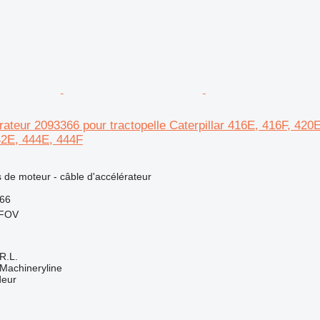
rateur 2093366 pour tractopelle Caterpillar 416E, 416F, 420
42E, 444E, 444F
N
 de moteur - câble d'accélérateur
366
LFOV
R.L.
Machineryline
deur