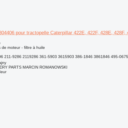
 4804406 pour tractopelle Caterpillar 422E, 422F, 428E, 428F
e
de moteur - filtre à huile
6 211-9286 2119286 361-5903 3615903 386-1846 3861846 495-0675
ajny
ERY PARTS MARCIN ROMANOWSKI
deur