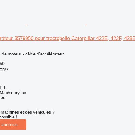
rateur 3579950 pour tractopelle Caterpillar 422E, 422F, 428
N
 de moteur - câble d'accélérateur
950
LFOV
R.L.
Machineryline
deur
machines et des véhicules ?
possible !
 annonce