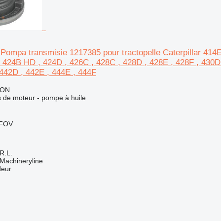
Pompa transmisie 1217385 pour tractopelle Caterpillar 414E
, 424B HD , 424D , 426C , 428C , 428D , 428E , 428F , 430D 
442D , 442E , 444E , 444F
RON
 de moteur - pompe à huile
LFOV
R.L.
Machineryline
deur