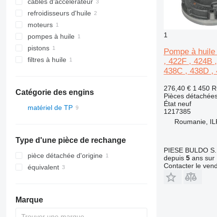
câbles d'accélérateur
refroidisseurs d'huile
moteurs
1
pompes à huile
pistons
Pompe à huile 
filtres à huile
, 422F , 424B 
438C , 438D , 
276,40 €
1 450 
Catégorie des engins
Pièces détachées
État
neuf
matériel de TP
1217385
excavateurs
Roumanie, I
tractopelles
Type d'une pièce de rechange
PIESE BULDO S.
pièce détachée d'origine
depuis
5
ans sur 
Contacter le ven
équivalent
Marque