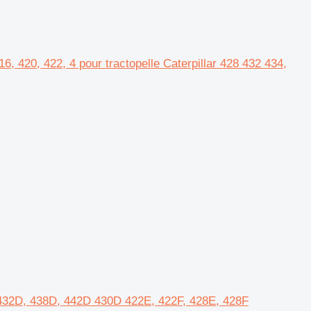
6, 420, 422, 4 pour tractopelle Caterpillar 428 432 434,
D, 432D, 438D, 442D 430D 422E, 422F, 428E, 428F