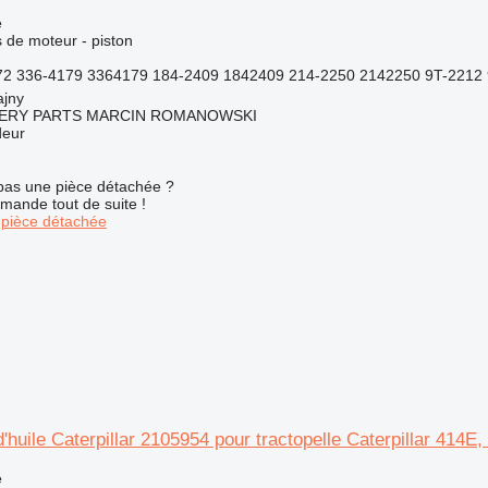
e
 de moteur - piston
2 336-4179 3364179 184-2409 1842409 214-2250 2142250 9T-2212 
ajny
ERY PARTS MARCIN ROMANOWSKI
deur
pas une pièce détachée ?
mande tout de suite !
pièce détachée
d'huile Caterpillar 2105954 pour tractopelle Caterpillar 41
e