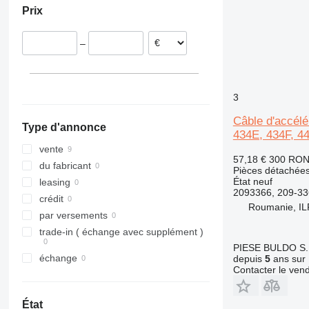
Prix
306
VMT
WE
S-series
303C
305.5
307
SD
303E
305CR
–
308
Terberg
311
308C
312
308E
3
313
312B
308E2
314
312C
313C
312BL
308E2CR
Câble d'accélé
Type d'annonce
315
312D
434E, 434F, 4
316
315B
vente
57,18 €
300 RO
317
315C
du fabricant
Pièces détachées
318
315D
État
neuf
leasing
2093366, 209-3
320
318C
crédit
Roumanie, I
321
320B
318CL
par versements
322
320C
trade-in ( échange avec supplément )
323
320D
322C
PIESE BULDO S.
échange
depuis
5
ans sur 
324
320E
323D
Contacter le ven
325
320L
324D
326
325B
État