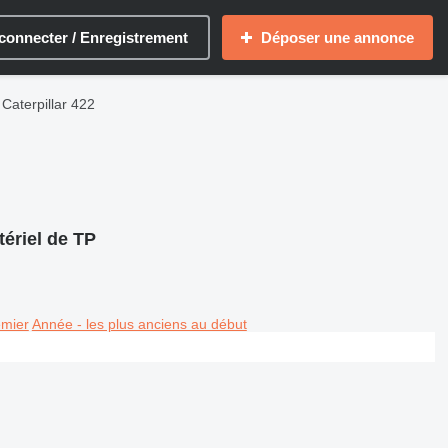
connecter / Enregistrement
Déposer une annonce
Caterpillar 422
ériel de TP
emier
Année - les plus anciens au début