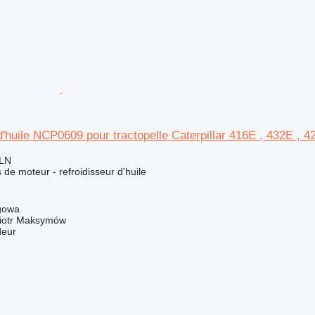
d'huile NCP0609 pour tractopelle Caterpillar 416E , 432E , 
PLN
de moteur - refroidisseur d'huile
gowa
iotr Maksymów
deur