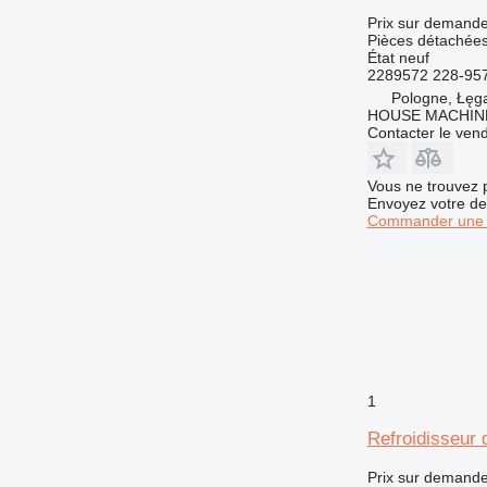
CS
980K
988K
AP655
C18
966MXE
Prix sur demand
DE
980M
C32
CS433
Pièces détachées
État
neuf
D series
CS583
2289572 228-957
G-series
D3
Pologne, Łęg
GP
D4
HOUSE MACHIN
Contacter le ven
IT
D5
M-series
D6
IT28G
Vous ne trouvez 
MH
D7
M313
Envoyez votre de
PC
D8
M315
M313C
Commander une 
TH
D9
M316
V-series
D10
M318
TH336
D11
M320
TH407
D343
M322
M325
1
Refroidisseur 
Prix sur demand