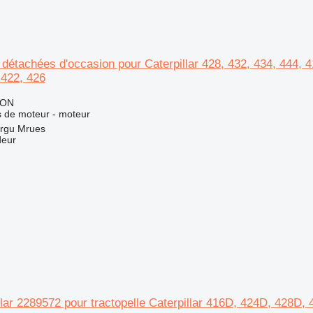
détachées d'occasion pour Caterpillar 428, 432, 434, 444, 41
 422, 426
RON
 de moteur - moteur
rgu Mrues
deur
llar 2289572 pour tractopelle Caterpillar 416D, 424D, 428