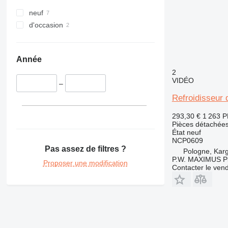
329
325C
326D
325BL
neuf
330
325D
329D
d'occasion
336
329EL
330B
340
330C
336D
330BL
345
330D
336EL
330CL
Année
349
330F
345B
2
350
330L
345C
345BL
VIDÉO
–
365
345D
350L
Refroidisseur 
374
365B
375
365CL
293,30 €
1 263 
Pièces détachées 
390
État
neuf
416
390F
NCP0609
Pas assez de filtres ?
420
416C
Pologne, Kar
P.W. MAXIMUS P
422
416D
Proposer une modification
Contacter le ven
424
416E
426
428
426C
430
428B
432
428C
430F