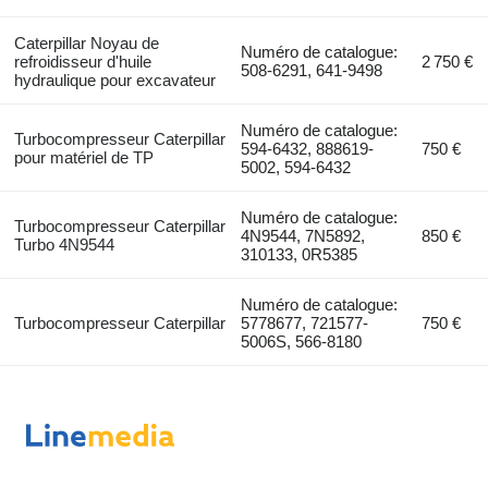
Caterpillar Noyau de
Numéro de catalogue:
refroidisseur d'huile
2 750 €
508-6291, 641-9498
hydraulique pour excavateur
Numéro de catalogue:
Turbocompresseur Caterpillar
594-6432, 888619-
750 €
pour matériel de TP
5002, 594-6432
Numéro de catalogue:
Turbocompresseur Caterpillar
4N9544, 7N5892,
850 €
Turbo 4N9544
310133, 0R5385
Numéro de catalogue:
Turbocompresseur Caterpillar
5778677, 721577-
750 €
5006S, 566-8180