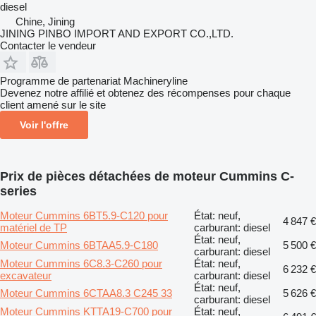
diesel
Chine, Jining
JINING PINBO IMPORT AND EXPORT CO.,LTD.
Contacter le vendeur
Programme de partenariat Machineryline
Devenez notre affilié et obtenez des récompenses pour chaque
client amené sur le site
Voir l'offre
Prix de pièces détachées de moteur Cummins C-
series
Moteur Cummins 6BT5.9-C120 pour
État: neuf,
4 847 €
matériel de TP
carburant: diesel
État: neuf,
Moteur Cummins 6BTAA5.9-C180
5 500 €
carburant: diesel
Moteur Cummins 6C8.3-C260 pour
État: neuf,
6 232 €
excavateur
carburant: diesel
État: neuf,
Moteur Cummins 6CTAA8.3 C245 33
5 626 €
carburant: diesel
Moteur Cummins KTTA19-C700 pour
État: neuf,