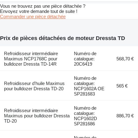
Vous ne trouvez pas une pièce détachée ?
Envoyez votre demande tout de suite !
Commander une pièce détachée
Prix de pièces détachées de moteur Dressta TD
Refroidisseur intermédiaire
Numéro de
Maximus NCP1768C pour
catalogue:
568,70 €
bulldozer Dressta TD-14R
20C6419
Numéro de
Refroidisseur d'huile Maximus
catalogue:
565 €
pour bulldozer Dressta TD-20
NCP1602A OE
SP281683
Numéro de
Refroidisseur intermédiaire
catalogue:
Maximus pour bulldozer Dressta
886,70 €
NCP1602D
TD-20
SP281686
Numéro de