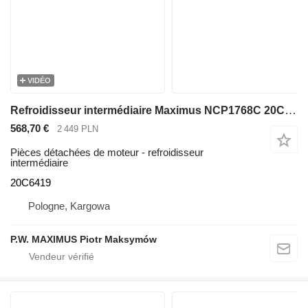
VIDÉO
Refroidisseur intermédiaire Maximus NCP1768C 20C6419 pour bulldozer Dressta TD-14R
568,70 €
2 449 PLN
Pièces détachées de moteur - refroidisseur
intermédiaire
20C6419
Pologne, Kargowa
P.W. MAXIMUS Piotr Maksymów