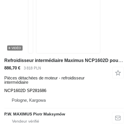
VIDÉO
Refroidisseur intermédiaire Maximus NCP1602D pour bulldozer Dressta TD-20
886,70 €
3 818 PLN
Pièces détachées de moteur - refroidisseur
intermédiaire
NCP1602D SP281686
Pologne, Kargowa
P.W. MAXIMUS Piotr Maksymów