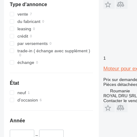
Type d'annonce
316
317
vente
318
du fabricant
320
leasing
321
crédit
322
par versements
323
trade-in ( échange avec supplément )
324
1
échange
325
Moteur pour e
326
329
Prix sur demand
État
Pièces détachées
330
Roumanie
neuf
336
ROYAL DRU SRL
d'occasion
Contacter le ven
340
345
349
Année
350
365
–