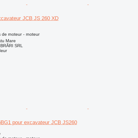
xcavateur JCB JS 260 XD
 de moteur - moteur
tu Mare
BRĂRI SRL
deur
6BG1 pour excavateur JCB JS260
e