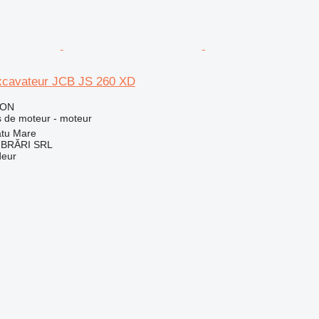
xcavateur JCB JS 260 XD
RON
 de moteur - moteur
tu Mare
BRĂRI SRL
deur