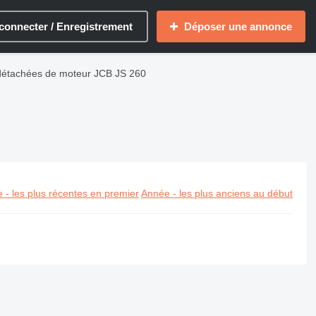
connecter / Enregistrement
Déposer une annonce
détachées de moteur JCB JS 260
 - les plus récentes en premier
Année - les plus anciens au début