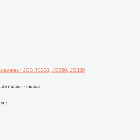
xcavateur JCB JS200, JS260, JS330
e
 de moteur - moteur
deur