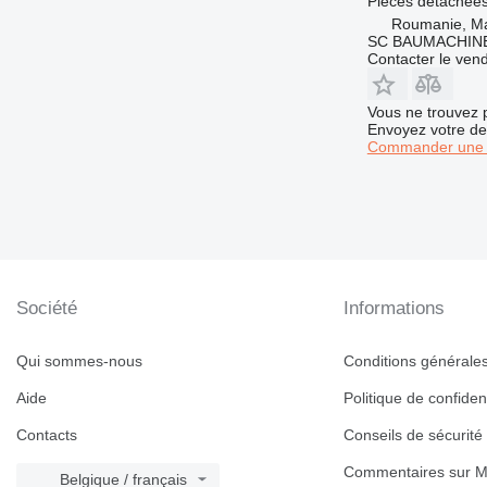
Pièces détachées
963
Roumanie, M
SC BAUMACHINE
966
Contacter le ven
972
973
Vous ne trouvez 
980
Envoyez votre de
Commander une 
988
990
992
AP
C-series
CS
Société
Informations
DE
D series
G-series
Qui sommes-nous
Conditions générales 
GP
Aide
Politique de confident
IT
Contacts
Conseils de sécurité
M-series
MH
Commentaires sur M
Belgique / français