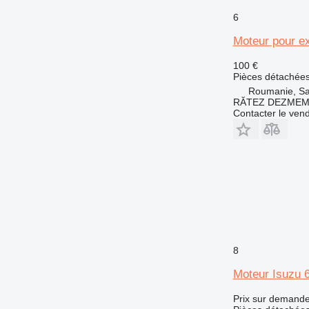
769
6
772
Moteur pour e
773
777
100 €
816
Pièces détachées
Roumanie, Sa
824
RĂTEZ DEZMEM
826
Contacter le ven
910
920
924
926
928
930
936
938
8
950
Moteur Isuzu 
953
955
Prix sur demand
962