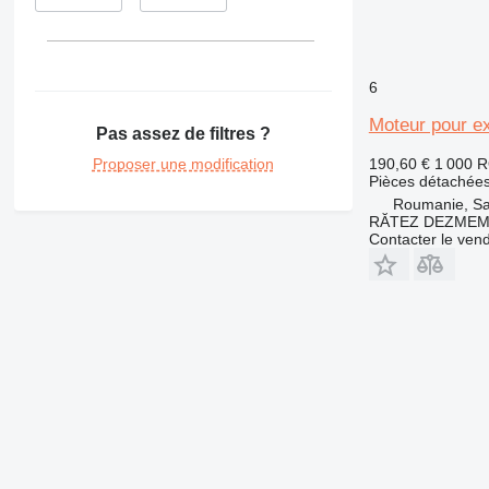
374
375
390
416
6
420
Moteur pour e
Pas assez de filtres ?
422
424
Proposer une modification
190,60 €
1 000 
Pièces détachées
426
Roumanie, Sa
428
RĂTEZ DEZMEM
Contacter le ven
430
432
434
438
444
571G
572G
631
730
740