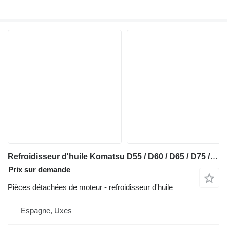
Refroidisseur d'huile Komatsu D55 / D60 / D65 / D75 / D80 / EC170 / EG150 / EG175 / WS16 / GD3 pour bulldozer Komatsu D65
Prix sur demande
Pièces détachées de moteur - refroidisseur d'huile
Espagne, Uxes