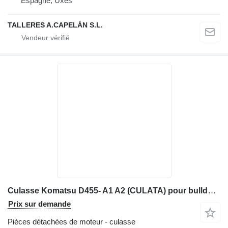
Espagne, Uxes
TALLERES A.CAPELÁN S.L.
Culasse Komatsu D455- A1 A2 (CULATA) pour bulldozer Komatsu KOMATSU D455 / D460 / D465 / D680 / D780
Prix sur demande
Pièces détachées de moteur - culasse