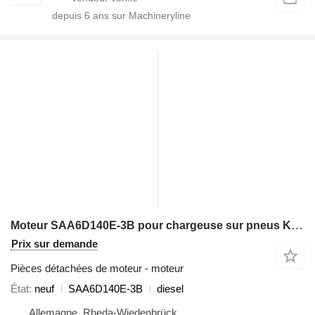
depuis
6
ans sur Machineryline
Moteur SAA6D140E-3B pour chargeuse sur pneus Komatsu WA500-3 PC750-6 D155AX-6
Prix sur demande
Pièces détachées de moteur - moteur
État
neuf
SAA6D140E-3B
diesel
Allemagne, Rheda-Wiedenbrück