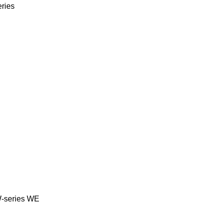
eries
-series
WE