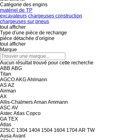
Catégorie des engins
matériel de TP
excavateurs
chargeuses construction
chargeuses sur pneus
tout afficher
Type d'une pièce de rechange
pièce détachée d'origine
tout afficher
Marque
Aucun résultat trouvé pour cette recherche
ABB
ABG
Titan
AGCO
AKG
Ahlmann
AS
AZ
Airman
AX
Allis-Chalmers
Aman
Ammann
ASC
AV
Astec
Atlas Copco
GA
TEX
Atlas
225LC
1304
1404
1504
1604
1704
AR
TW
Ausa
Avant