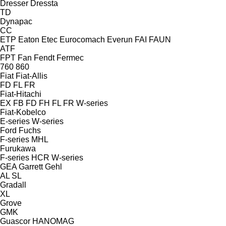
Dresser
Dressta
TD
Dynapac
CC
ETP
Eaton
Etec
Eurocomach
Everun
FAI
FAUN
ATF
FPT
Fan
Fendt
Fermec
760
860
Fiat
Fiat-Allis
FD
FL
FR
Fiat-Hitachi
EX
FB
FD
FH
FL
FR
W-series
Fiat-Kobelco
E-series
W-series
Ford
Fuchs
F-series
MHL
Furukawa
F-series
HCR
W-series
GEA
Garrett
Gehl
AL
SL
Gradall
XL
Grove
GMK
Guascor
HANOMAG