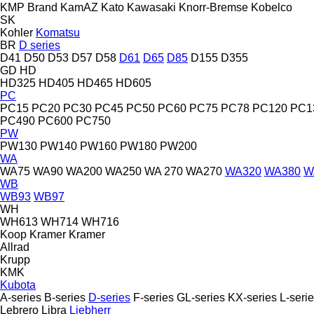
KMP Brand
KamAZ
Kato
Kawasaki
Knorr-Bremse
Kobelco
SK
Kohler
Komatsu
BR
D series
D41
D50
D53
D57
D58
D61
D65
D85
D155
D355
GD
HD
HD325
HD405
HD465
HD605
PC
PC15
PC20
PC30
PC45
PC50
PC60
PC75
PC78
PC120
PC1
PC490
PC600
PC750
PW
PW130
PW140
PW160
PW180
PW200
WA
WA75
WA90
WA200
WA250
WA 270
WA270
WA320
WA380
W
WB
WB93
WB97
WH
WH613
WH714
WH716
Koop
Kramer
Kramer
Allrad
Krupp
KMK
Kubota
A-series
B-series
D-series
F-series
GL-series
KX-series
L-seri
Lebrero
Libra
Liebherr