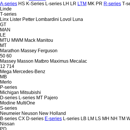
A-series
HS
K-Series
L-series
LH
LR
LTM
MK
PR
R-series
T-s
Linde
T-series
Linx
Lister Petter
Lombardini
Lovol
Luna
GT
MAN
LE
MTU
MWM
Mack
Manitou
MT
Marathon
Massey Ferguson
50
60
Massey
Masson
Matbro
Maximus
Mecalac
12
714
Mega
Mercedes-Benz
MB
Merlo
P-series
Michigan
Mitsubishi
D-series
L-series
MT
Pajero
Modine
MultiOne
S-series
Neumeier
Neuson
New Holland
B-series
CX
D-series
E-series
L-series
LB
LM
LS
MH
NH
TM
W
Nissan
PD