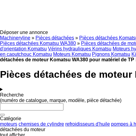
Déposer une annonce
Machineryline
»
Pièces détachées
»
Pièces détachées Komats
Pièces détachées Komatsu WA380
»
Pièces détachées de mo
d'orientation Komatsu
Vérins hydrauliques Komatsu
Moteurs h
en caoutchouc Komatsu
Moteurs Komatsu
Pignons Komatsu
Ki
détachées de moteur Komatsu WA380 pour matériel de TP
Pièces détachées de moteur
Recherche
(numéro de catalogue, marque, modèle, pièce détachée)
Catégorie
moteurs
chemises de cylindre
refroidisseurs d'huile
pompes à h
détachées du moteur
tout afficher