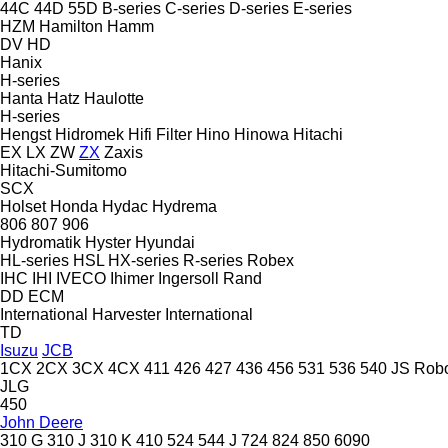
44C
44D
55D
B-series
C-series
D-series
E-series
HZM
Hamilton
Hamm
DV
HD
Hanix
H-series
Hanta
Hatz
Haulotte
H-series
Hengst
Hidromek
Hifi Filter
Hino
Hinowa
Hitachi
EX
LX
ZW
ZX
Zaxis
Hitachi-Sumitomo
SCX
Holset
Honda
Hydac
Hydrema
806
807
906
Hydromatik
Hyster
Hyundai
HL-series
HSL
HX-series
R-series
Robex
IHC
IHI
IVECO
Ihimer
Ingersoll Rand
DD
ECM
International Harvester
International
TD
Isuzu
JCB
1CX
2CX
3CX
4CX
411
426
427
436
456
531
536
540
JS
Rob
JLG
450
John Deere
310 G
310 J
310 K
410
524
544 J
724
824
850
6090