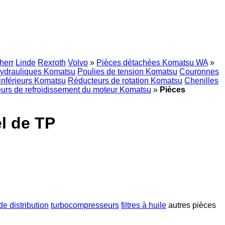
herr
Linde
Rexroth
Volvo
»
Pièces détachées Komatsu WA
»
ydrauliques Komatsu
Poulies de tension Komatsu
Couronnes
inférieurs Komatsu
Réducteurs de rotation Komatsu
Chenilles
urs de refroidissement du moteur Komatsu
»
Pièces
l de TP
de distribution
turbocompresseurs
filtres à huile
autres pièces