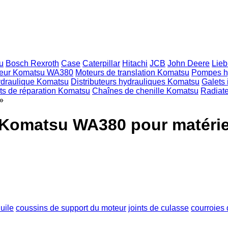
u
Bosch Rexroth
Case
Caterpillar
Hitachi
JCB
John Deere
Lieb
teur Komatsu WA380
Moteurs de translation Komatsu
Pompes h
ydraulique Komatsu
Distributeurs hydrauliques Komatsu
Galets 
ts de réparation Komatsu
Chaînes de chenille Komatsu
Radiate
»
 Komatsu WA380 pour matérie
uile
coussins de support du moteur
joints de culasse
courroies 