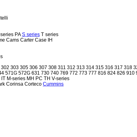
telli
 series
PA
S series
T series
me
Cams
Carter
Case IH
es
302
303
305
306
307
308
311
312
313
314
315
316
317
318
3
44
571G
572G
631
730
740
769
772
773
777
816
824
826
910
IT
M-series
MH
PC
TH
V-series
ark
Corinsa
Corteco
Cummins