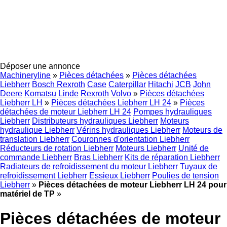
Déposer une annonce
Machineryline
»
Pièces détachées
»
Pièces détachées
Liebherr
Bosch Rexroth
Case
Caterpillar
Hitachi
JCB
John
Deere
Komatsu
Linde
Rexroth
Volvo
»
Pièces détachées
Liebherr LH
»
Pièces détachées Liebherr LH 24
»
Pièces
détachées de moteur Liebherr LH 24
Pompes hydrauliques
Liebherr
Distributeurs hydrauliques Liebherr
Moteurs
hydraulique Liebherr
Vérins hydrauliques Liebherr
Moteurs de
translation Liebherr
Couronnes d'orientation Liebherr
Réducteurs de rotation Liebherr
Moteurs Liebherr
Unité de
commande Liebherr
Bras Liebherr
Kits de réparation Liebherr
Radiateurs de refroidissement du moteur Liebherr
Tuyaux de
refroidissement Liebherr
Essieux Liebherr
Poulies de tension
Liebherr
»
Pièces détachées de moteur Liebherr LH 24 pour
matériel de TP
»
Pièces détachées de moteur