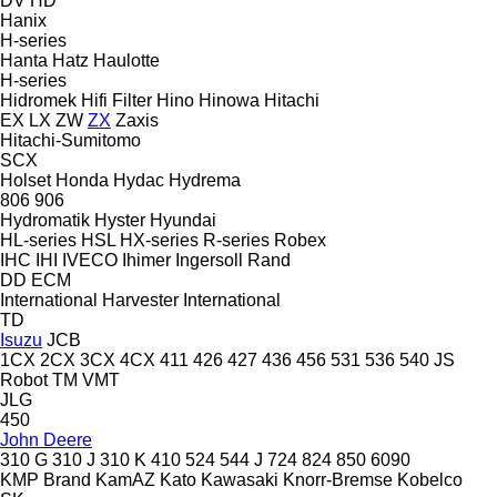
DV
HD
Hanix
H-series
Hanta
Hatz
Haulotte
H-series
Hidromek
Hifi Filter
Hino
Hinowa
Hitachi
EX
LX
ZW
ZX
Zaxis
Hitachi-Sumitomo
SCX
Holset
Honda
Hydac
Hydrema
806
906
Hydromatik
Hyster
Hyundai
HL-series
HSL
HX-series
R-series
Robex
IHC
IHI
IVECO
Ihimer
Ingersoll Rand
DD
ECM
International Harvester
International
TD
Isuzu
JCB
1CX
2CX
3CX
4CX
411
426
427
436
456
531
536
540
JS
Robot
TM
VMT
JLG
450
John Deere
310 G
310 J
310 K
410
524
544 J
724
824
850
6090
KMP Brand
KamAZ
Kato
Kawasaki
Knorr-Bremse
Kobelco