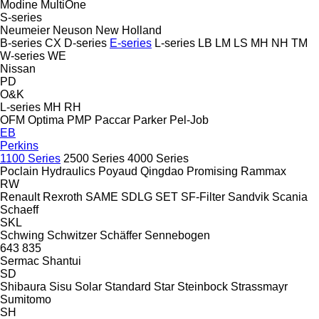
Modine
MultiOne
S-series
Neumeier
Neuson
New Holland
B-series
CX
D-series
E-series
L-series
LB
LM
LS
MH
NH
TM
W-series
WE
Nissan
PD
O&K
L-series
MH
RH
OFM
Optima
PMP
Paccar
Parker
Pel-Job
EB
Perkins
1100 Series
2500 Series
4000 Series
Poclain Hydraulics
Poyaud
Qingdao Promising
Rammax
RW
Renault
Rexroth
SAME
SDLG
SET
SF-Filter
Sandvik
Scania
Schaeff
SKL
Schwing
Schwitzer
Schäffer
Sennebogen
643
835
Sermac
Shantui
SD
Shibaura
Sisu
Solar
Standard
Star
Steinbock
Strassmayr
Sumitomo
SH