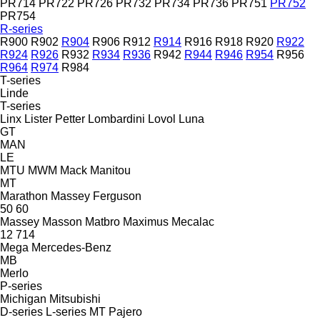
PR714
PR722
PR726
PR732
PR734
PR736
PR751
PR752
PR754
R-series
R900
R902
R904
R906
R912
R914
R916
R918
R920
R922
R924
R926
R932
R934
R936
R942
R944
R946
R954
R956
R964
R974
R984
T-series
Linde
T-series
Linx
Lister Petter
Lombardini
Lovol
Luna
GT
MAN
LE
MTU
MWM
Mack
Manitou
MT
Marathon
Massey Ferguson
50
60
Massey
Masson
Matbro
Maximus
Mecalac
12
714
Mega
Mercedes-Benz
MB
Merlo
P-series
Michigan
Mitsubishi
D-series
L-series
MT
Pajero