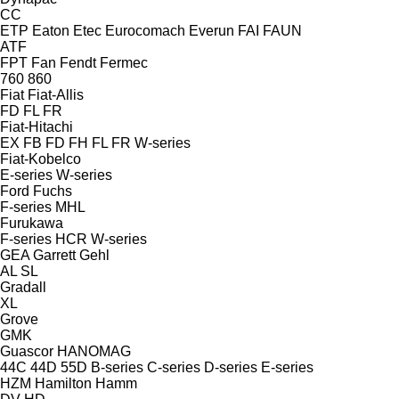
CC
ETP
Eaton
Etec
Eurocomach
Everun
FAI
FAUN
ATF
FPT
Fan
Fendt
Fermec
760
860
Fiat
Fiat-Allis
FD
FL
FR
Fiat-Hitachi
EX
FB
FD
FH
FL
FR
W-series
Fiat-Kobelco
E-series
W-series
Ford
Fuchs
F-series
MHL
Furukawa
F-series
HCR
W-series
GEA
Garrett
Gehl
AL
SL
Gradall
XL
Grove
GMK
Guascor
HANOMAG
44C
44D
55D
B-series
C-series
D-series
E-series
HZM
Hamilton
Hamm