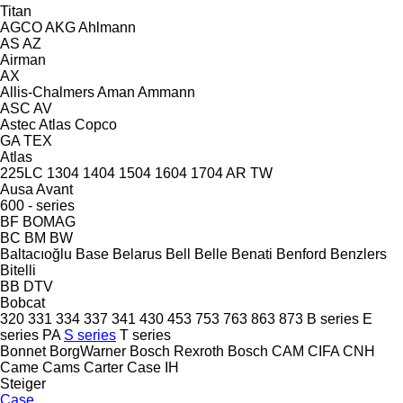
Titan
AGCO
AKG
Ahlmann
AS
AZ
Airman
AX
Allis-Chalmers
Aman
Ammann
ASC
AV
Astec
Atlas Copco
GA
TEX
Atlas
225LC
1304
1404
1504
1604
1704
AR
TW
Ausa
Avant
600 - series
BF
BOMAG
BC
BM
BW
Baltacıoğlu
Base
Belarus
Bell
Belle
Benati
Benford
Benzlers
Bitelli
BB
DTV
Bobcat
320
331
334
337
341
430
453
753
763
863
873
B series
E
series
PA
S series
T series
Bonnet
BorgWarner
Bosch Rexroth
Bosch
CAM
CIFA
CNH
Came
Cams
Carter
Case IH
Steiger
Case