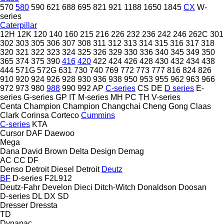
570
580
590
621
688
695
821
921
1188
1650
1845
CX
W-
series
Caterpillar
12H
12K
120
140
160
215
216
226
232
236
242
246
262C
301
302
303
305
306
307
308
311
312
313
314
315
316
317
318
320
321
322
323
324
325
326
329
330
336
340
345
349
350
365
374
375
390
416
420
422
424
426
428
430
432
434
438
444
571G
572G
631
730
740
769
772
773
777
816
824
826
910
920
924
926
928
930
936
938
950
953
955
962
963
966
972
973
980
988
990
992
AP
C-series
CS
DE
D series
E-
series
G-series
GP
IT
M-series
MH
PC
TH
V-series
Centa
Champion
Champion
Changchai
Cheng Gong
Claas
Clark
Corinsa
Corteco
Cummins
C-series
KTA
Cursor
DAF
Daewoo
Mega
Dana
David Brown
Delta Design
Demag
AC
CC
DF
Denso
Detroit Diesel
Detroit
Deutz
BF
D-series
F2L912
Deutz-Fahr
Develon
Dieci
Ditch-Witch
Donaldson
Doosan
D-series
DL
DX
SD
Dresser
Dressta
TD
Dynapac