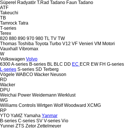
Süperel Radyatör
T.Rad
Tadano Faun
Tadano
ATF
Takeuchi
TB
Tamrock
Tatra
T-series
Terex
820
880
890
970
980
TL
TV
TW
Thomas
Toshiba
Toyota
Turbo
V12
VF Venieri
VM Motori
Vauxhall
Vibromax
W
Volkswagen
Volvo
6300
A-series
B-series
BL
BLC
DD
EC
ECR
EW
FH
G-series
L-series
S-series
SD
Terberg
Vögele
WABCO
Wacker Neuson
RD
Wacker
DPU
Weichai Power
Weidemann
Werklust
WG
Williams Controls
Wirtgen
Wolf
Woodward
XCMG
RP
YTO
YaMZ
Yamaha
Yanmar
B-series
C-series
SV
V-series
Vio
Yunnei
ZTS
Zetor
Zettelmeyer