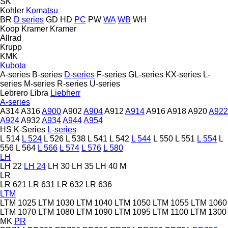
SK
Kohler
Komatsu
BR
D series
GD
HD
PC
PW
WA
WB
WH
Koop
Kramer
Kramer
Allrad
Krupp
KMK
Kubota
A-series
B-series
D-series
F-series
GL-series
KX-series
L-
series
M-series
R-series
U-series
Lebrero
Libra
Liebherr
A-series
A314
A316
A900
A902
A904
A912
A914
A916
A918
A920
A922
A924
A932
A934
A944
A954
HS
K-Series
L-series
L 514
L 524
L 526
L 538
L 541
L 542
L 544
L 550
L 551
L 554
L
556
L 564
L 566
L 574
L 576
L 580
LH
LH 22
LH 24
LH 30
LH 35
LH 40 M
LR
LR 621
LR 631
LR 632
LR 636
LTM
LTM 1025
LTM 1030
LTM 1040
LTM 1050
LTM 1055
LTM 1060
LTM 1070
LTM 1080
LTM 1090
LTM 1095
LTM 1100
LTM 1300
MK
PR