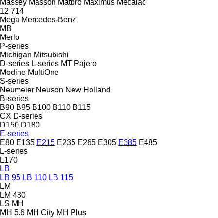
Massey
Masson
Matbro
Maximus
Mecalac
12
714
Mega
Mercedes-Benz
MB
Merlo
P-series
Michigan
Mitsubishi
D-series
L-series
MT
Pajero
Modine
MultiOne
S-series
Neumeier
Neuson
New Holland
B-series
B90
B95
B100
B110
B115
CX
D-series
D150
D180
E-series
E80
E135
E215
E235
E265
E305
E385
E485
L-series
L170
LB
LB 95
LB 110
LB 115
LM
LM 430
LS
MH
MH 5.6
MH City
MH Plus