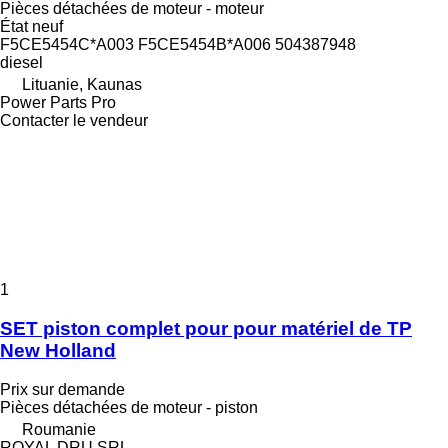
Pièces détachées de moteur - moteur
État
neuf
F5CE5454C*A003 F5CE5454B*A006 504387948
diesel
Lituanie, Kaunas
Power Parts Pro
Contacter le vendeur
1
SET piston complet pour pour matériel de TP
New Holland
Prix sur demande
Pièces détachées de moteur - piston
Roumanie
ROYAL DRU SRL