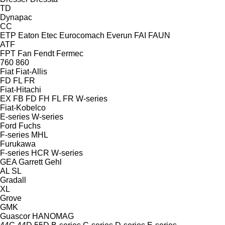
TD
Dynapac
CC
ETP
Eaton
Etec
Eurocomach
Everun
FAI
FAUN
ATF
FPT
Fan
Fendt
Fermec
760
860
Fiat
Fiat-Allis
FD
FL
FR
Fiat-Hitachi
EX
FB
FD
FH
FL
FR
W-series
Fiat-Kobelco
E-series
W-series
Ford
Fuchs
F-series
MHL
Furukawa
F-series
HCR
W-series
GEA
Garrett
Gehl
AL
SL
Gradall
XL
Grove
GMK
Guascor
HANOMAG