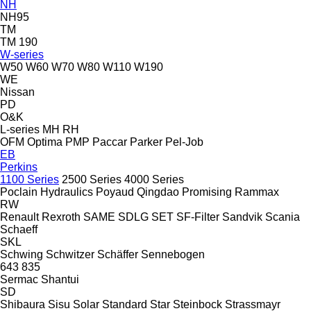
NH
NH95
TM
TM 190
W-series
W50
W60
W70
W80
W110
W190
WE
Nissan
PD
O&K
L-series
MH
RH
OFM
Optima
PMP
Paccar
Parker
Pel-Job
EB
Perkins
1100 Series
2500 Series
4000 Series
Poclain Hydraulics
Poyaud
Qingdao Promising
Rammax
RW
Renault
Rexroth
SAME
SDLG
SET
SF-Filter
Sandvik
Scania
Schaeff
SKL
Schwing
Schwitzer
Schäffer
Sennebogen
643
835
Sermac
Shantui
SD
Shibaura
Sisu
Solar
Standard
Star
Steinbock
Strassmayr