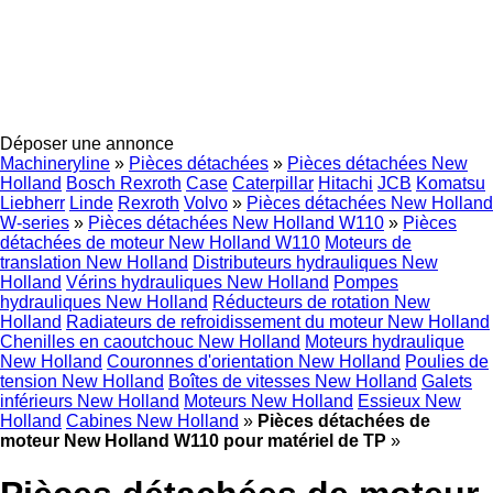
Déposer une annonce
Machineryline
»
Pièces détachées
»
Pièces détachées New
Holland
Bosch Rexroth
Case
Caterpillar
Hitachi
JCB
Komatsu
Liebherr
Linde
Rexroth
Volvo
»
Pièces détachées New Holland
W-series
»
Pièces détachées New Holland W110
»
Pièces
détachées de moteur New Holland W110
Moteurs de
translation New Holland
Distributeurs hydrauliques New
Holland
Vérins hydrauliques New Holland
Pompes
hydrauliques New Holland
Réducteurs de rotation New
Holland
Radiateurs de refroidissement du moteur New Holland
Chenilles en caoutchouc New Holland
Moteurs hydraulique
New Holland
Couronnes d'orientation New Holland
Poulies de
tension New Holland
Boîtes de vitesses New Holland
Galets
inférieurs New Holland
Moteurs New Holland
Essieux New
Holland
Cabines New Holland
»
Pièces détachées de
moteur New Holland W110 pour matériel de TP
»