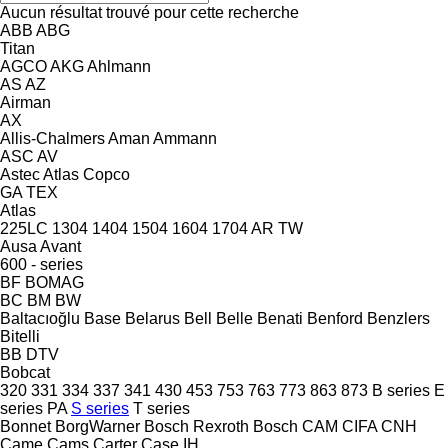
Aucun résultat trouvé pour cette recherche
ABB
ABG
Titan
AGCO
AKG
Ahlmann
AS
AZ
Airman
AX
Allis-Chalmers
Aman
Ammann
ASC
AV
Astec
Atlas Copco
GA
TEX
Atlas
225LC
1304
1404
1504
1604
1704
AR
TW
Ausa
Avant
600 - series
BF
BOMAG
BC
BM
BW
Baltacıoğlu
Base
Belarus
Bell
Belle
Benati
Benford
Benzlers
Bitelli
BB
DTV
Bobcat
320
331
334
337
341
430
453
753
763
773
863
873
B series
E
series
PA
S series
T series
Bonnet
BorgWarner
Bosch Rexroth
Bosch
CAM
CIFA
CNH
Came
Cams
Carter
Case IH