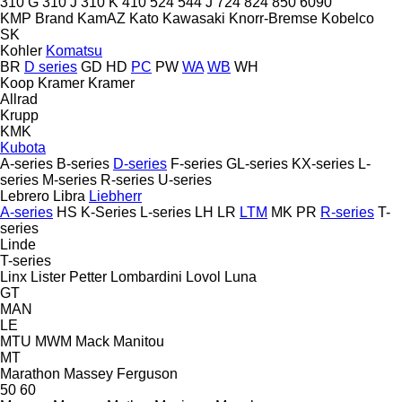
310 G
310 J
310 K
410
524
544 J
724
824
850
6090
KMP Brand
KamAZ
Kato
Kawasaki
Knorr-Bremse
Kobelco
SK
Kohler
Komatsu
BR
D series
GD
HD
PC
PW
WA
WB
WH
Koop
Kramer
Kramer
Allrad
Krupp
KMK
Kubota
A-series
B-series
D-series
F-series
GL-series
KX-series
L-
series
M-series
R-series
U-series
Lebrero
Libra
Liebherr
A-series
HS
K-Series
L-series
LH
LR
LTM
MK
PR
R-series
T-
series
Linde
T-series
Linx
Lister Petter
Lombardini
Lovol
Luna
GT
MAN
LE
MTU
MWM
Mack
Manitou
MT
Marathon
Massey Ferguson
50
60