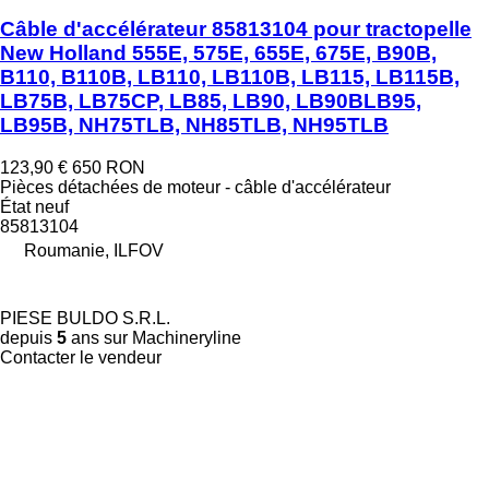
Câble d'accélérateur 85813104 pour tractopelle
New Holland 555E, 575E, 655E, 675E, B90B,
B110, B110B, LB110, LB110B, LB115, LB115B,
LB75B, LB75CP, LB85, LB90, LB90BLB95,
LB95B, NH75TLB, NH85TLB, NH95TLB
123,90 €
650 RON
Pièces détachées de moteur - câble d'accélérateur
État
neuf
85813104
Roumanie, ILFOV
PIESE BULDO S.R.L.
depuis
5
ans sur Machineryline
Contacter le vendeur