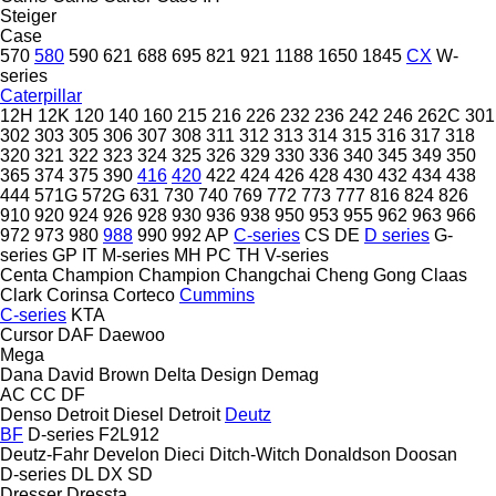
Steiger
Case
570
580
590
621
688
695
821
921
1188
1650
1845
CX
W-
series
Caterpillar
12H
12K
120
140
160
215
216
226
232
236
242
246
262C
301
302
303
305
306
307
308
311
312
313
314
315
316
317
318
320
321
322
323
324
325
326
329
330
336
340
345
349
350
365
374
375
390
416
420
422
424
426
428
430
432
434
438
444
571G
572G
631
730
740
769
772
773
777
816
824
826
910
920
924
926
928
930
936
938
950
953
955
962
963
966
972
973
980
988
990
992
AP
C-series
CS
DE
D series
G-
series
GP
IT
M-series
MH
PC
TH
V-series
Centa
Champion
Champion
Changchai
Cheng Gong
Claas
Clark
Corinsa
Corteco
Cummins
C-series
KTA
Cursor
DAF
Daewoo
Mega
Dana
David Brown
Delta Design
Demag
AC
CC
DF
Denso
Detroit Diesel
Detroit
Deutz
BF
D-series
F2L912
Deutz-Fahr
Develon
Dieci
Ditch-Witch
Donaldson
Doosan
D-series
DL
DX
SD
Dresser
Dressta