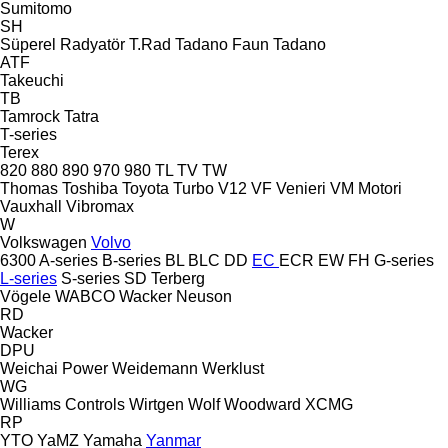
Sumitomo
SH
Süperel Radyatör
T.Rad
Tadano Faun
Tadano
ATF
Takeuchi
TB
Tamrock
Tatra
T-series
Terex
820
880
890
970
980
TL
TV
TW
Thomas
Toshiba
Toyota
Turbo
V12
VF Venieri
VM Motori
Vauxhall
Vibromax
W
Volkswagen
Volvo
6300
A-series
B-series
BL
BLC
DD
EC
ECR
EW
FH
G-series
L-series
S-series
SD
Terberg
Vögele
WABCO
Wacker Neuson
RD
Wacker
DPU
Weichai Power
Weidemann
Werklust
WG
Williams Controls
Wirtgen
Wolf
Woodward
XCMG
RP
YTO
YaMZ
Yamaha
Yanmar