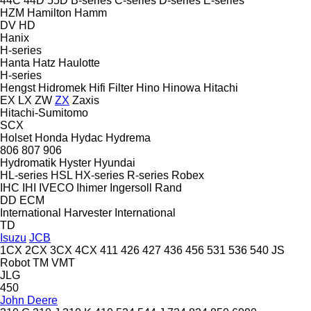
44C
44D
55D
B-series
C-series
D-series
E-series
HZM
Hamilton
Hamm
DV
HD
Hanix
H-series
Hanta
Hatz
Haulotte
H-series
Hengst
Hidromek
Hifi Filter
Hino
Hinowa
Hitachi
EX
LX
ZW
ZX
Zaxis
Hitachi-Sumitomo
SCX
Holset
Honda
Hydac
Hydrema
806
807
906
Hydromatik
Hyster
Hyundai
HL-series
HSL
HX-series
R-series
Robex
IHC
IHI
IVECO
Ihimer
Ingersoll Rand
DD
ECM
International Harvester
International
TD
Isuzu
JCB
1CX
2CX
3CX
4CX
411
426
427
436
456
531
536
540
JS
Robot
TM
VMT
JLG
450
John Deere