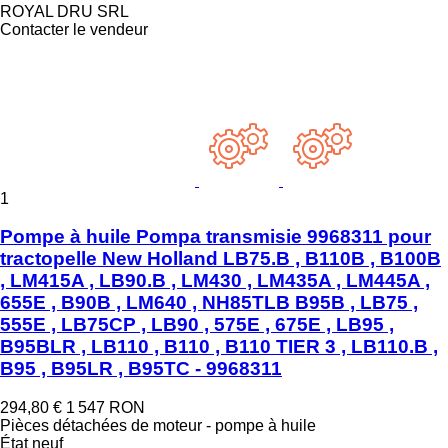
ROYAL DRU SRL
Contacter le vendeur
1
Pompe à huile Pompa transmisie 9968311 pour
tractopelle New Holland LB75.B , B110B , B100B
, LM415A , LB90.B , LM430 , LM435A , LM445A ,
655E , B90B , LM640 , NH85TLB B95B , LB75 ,
555E , LB75CP , LB90 , 575E , 675E , LB95 ,
B95BLR , LB110 , B110 , B110 TIER 3 , LB110.B ,
B95 , B95LR , B95TC - 9968311
294,80 €
1 547 RON
Pièces détachées de moteur - pompe à huile
État
neuf