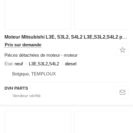
Moteur Mitsubishi L3E, S3L2, S4L2 L3E,S3L2,S4L2 pour mini-pelle Volvo EC15, EC25, EC35, EC45
Prix sur demande
Pièces détachées de moteur - moteur
État
neuf
L3E,S3L2,S4L2
diesel
Belgique, TEMPLOUX
DVH PARTS