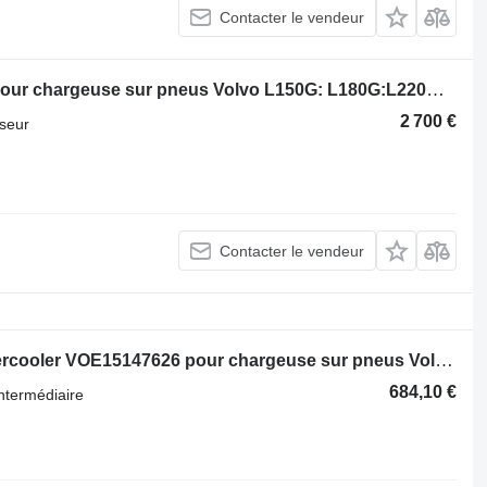
Contacter le vendeur
Turbocompresseur Volvo 22918834 pour chargeuse sur pneus Volvo L150G: L180G:L220G: L250G: EC380D: EC480D
2 700 €
seur
Contacter le vendeur
Refroidisseur intermédiaire Volvo Intercooler VOE15147626 pour chargeuse sur pneus Volvo L220G
684,10 €
ntermédiaire