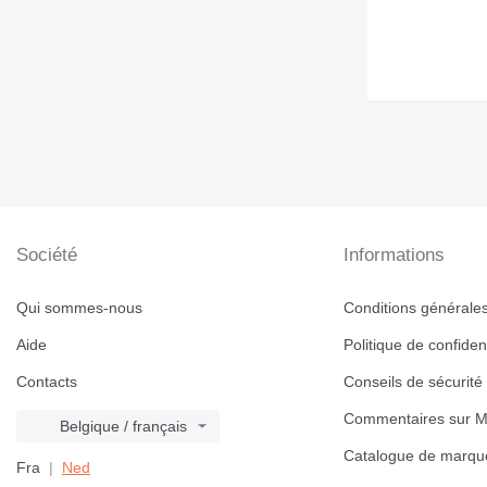
444
571G
572G
631
730
740
769
772
773
777
Société
Informations
816
824
Qui sommes-nous
Conditions générales 
826
Aide
Politique de confident
910
920
Contacts
Conseils de sécurité
924
Commentaires sur M
Belgique / français
926
Catalogue de marqu
928
Fra
Ned
930