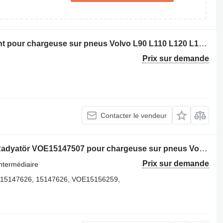
Volant moteur Axe du moyeu de volant pour chargeuse sur pneus Volvo L90 L110 L120 L150 L180 L220
Prix sur demande
Contacter le vendeur
Refroidisseur intermédiaire Süperel Radyatör VOE15147507 pour chargeuse sur pneus Volvo L150G, L180G, L220G
Prix sur demande
ntermédiaire
15147626, 15147626, VOE15156259,