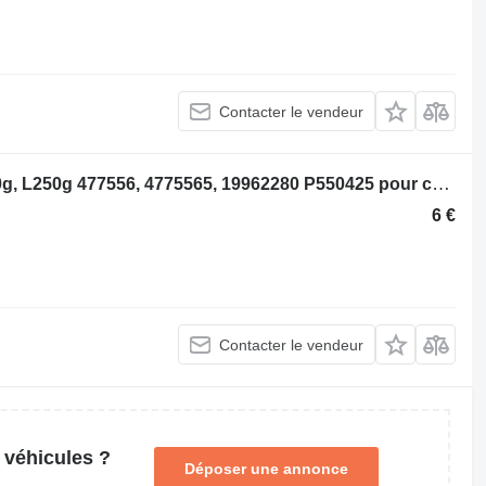
Contacter le vendeur
Volvo Filtre à huile L220f, Td120, L220g, L250g 477556, 4775565, 19962280 P550425 pour chargeuse sur pneus Volvo L220f, Td120, L220g, L250g
6 €
Contacter le vendeur
 véhicules ?
Déposer une annonce