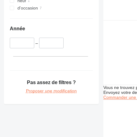
neuf
336
d'occasion
340
345
349
Année
350
365
–
374
375
390
416
420
Pas assez de filtres ?
422
Vous ne trouvez 
424
Proposer une modification
Envoyez votre de
Commander une 
426
428
430
432
434
438