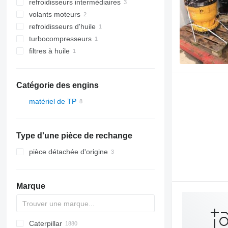
refroidisseurs intermédiaires
volants moteurs
refroidisseurs d'huile
turbocompresseurs
filtres à huile
Catégorie des engins
matériel de TP
chargeuses construction
chargeuses sur pneus
Type d'une pièce de rechange
pièce détachée d'origine
Marque
Caterpillar
Titan
AS
AX
ASC
GA
225LC
600 - series
BC
BB
320
Steiger
570