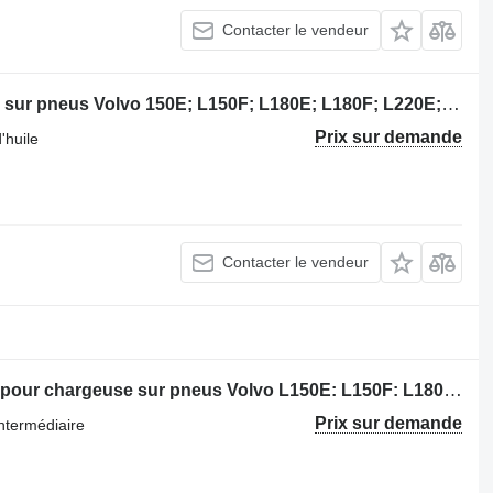
Contacter le vendeur
Refroidisseur d'huile pour chargeuse sur pneus Volvo 150E; L150F; L180E; L180F; L220E; L220F
Prix sur demande
'huile
Contacter le vendeur
Refroidisseur intermédiaire 11110692 pour chargeuse sur pneus Volvo L150E: L150F: L180E: L180F: L220E: L220F
Prix sur demande
ntermédiaire