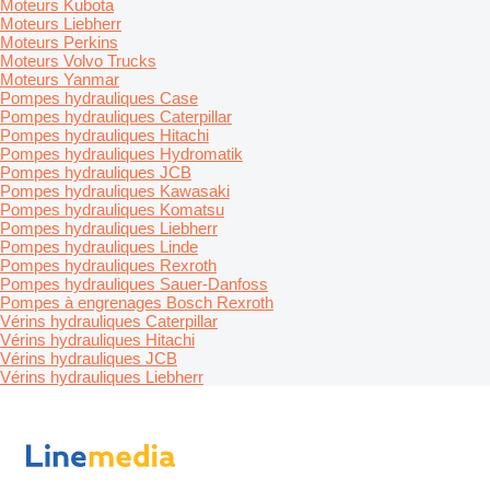
Moteurs Kubota
Moteurs Liebherr
Moteurs Perkins
Moteurs Volvo Trucks
Moteurs Yanmar
Pompes hydrauliques Case
Pompes hydrauliques Caterpillar
Pompes hydrauliques Hitachi
Pompes hydrauliques Hydromatik
Pompes hydrauliques JCB
Pompes hydrauliques Kawasaki
Pompes hydrauliques Komatsu
Pompes hydrauliques Liebherr
Pompes hydrauliques Linde
Pompes hydrauliques Rexroth
Pompes hydrauliques Sauer-Danfoss
Pompes à engrenages Bosch Rexroth
Vérins hydrauliques Caterpillar
Vérins hydrauliques Hitachi
Vérins hydrauliques JCB
Vérins hydrauliques Liebherr