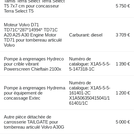
Tamis Terra Select Terra Select
T5 7x7 cm pour concasseur
5 750 €
Terra Select T5
Moteur Volvo D71
TD71C*287*14994* TD71C
A20 A25 A30 Engine Motor
Carburant: diesel
3 709 €
TD71 pour tombereau articulé
Volvo
Pompe à engrenages Hydreco
Numéro de
pour crible vibrant
catalogue: X1A5-5-5-
1 390 €
Powerscreen Chieftain 2100x
5-147318-1C
Numéro de
Pompe à engrenages Hydrema
catalogue: X1A5-5-5-
pour équipement de
161401-2C
1 200 €
concassage Extec
X1A506350415041/1
61401/1C
Autre pièce détachée de
carrosserie TAILGATE pour
5 000 €
tombereau articulé Volvo A30G