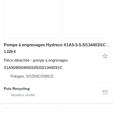
Pompe à engrenages Hydreco X1A5-5-5-5/134403/1C X1A5046504650335033/134403/1C pour crible vibrant Powerscreen Chiefitain
1 220 €
Pièce détachée - pompe à engrenages
X1A5046504650335033/134403/1C
Pologne, SOŚNICOWICE
Putz Recycling