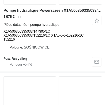
Pompe hydraulique Powerscreen X1A506350335033/147305/1C X1A506350335033/147305/1C X1A506350335033/192216/1C pour équipement de concassage Powerscreen Chiefitain 2100x
1 075 €
HT
Pièce détachée - pompe hydraulique
X1A506350335033/147305/1C
X1A506350335033/192216/1C X1A5-5-5-192216-1C
192216
Pologne, SOŚNICOWICE
Putz Recycling