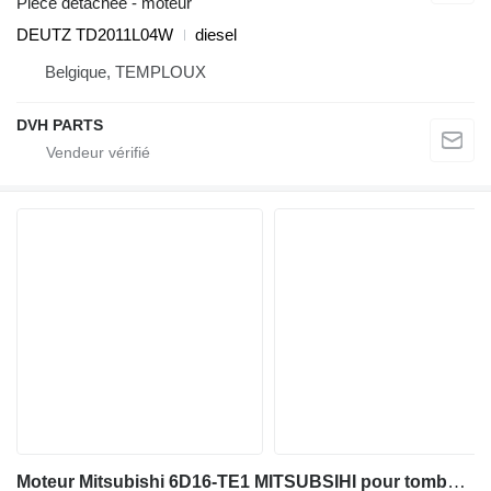
Pièce détachée - moteur
DEUTZ TD2011L04W
diesel
Belgique, TEMPLOUX
DVH PARTS
Moteur Mitsubishi 6D16-TE1 MITSUBSIHI pour tombereau rigide Morooka MC-2000 , MST-1500VD