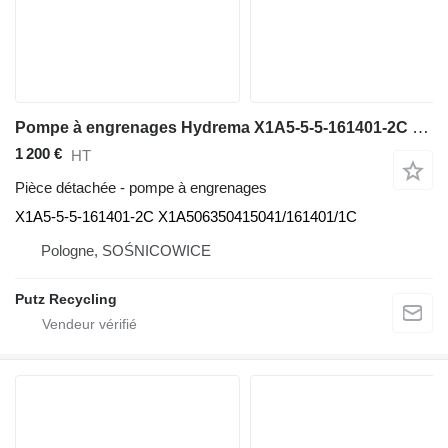
Pompe à engrenages Hydrema X1A5-5-5-161401-2C pour équipement de concassage Extec
1 200 €
HT
Pièce détachée - pompe à engrenages
X1A5-5-5-161401-2C X1A506350415041/161401/1C
Pologne, SOŚNICOWICE
Putz Recycling