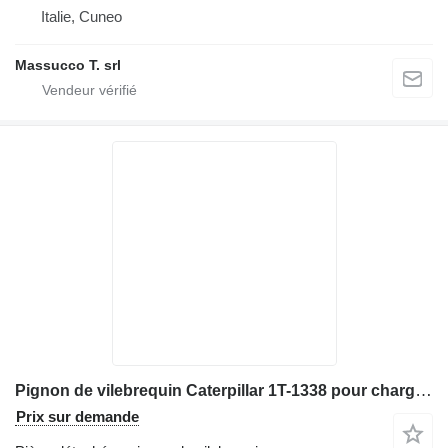
Italie, Cuneo
Massucco T. srl
Pignon de vilebrequin Caterpillar 1T-1338 pour chargeuse pour mines souterraines Agri World R2900G R1700G 826C 825C 824C 980
Prix sur demande