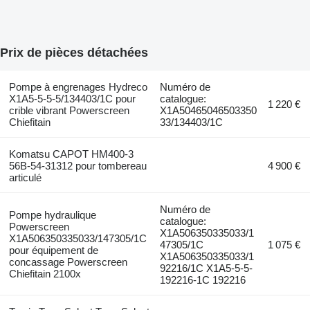
Prix de pièces détachées
Pompe à engrenages Hydreco
Numéro de
X1A5-5-5-5/134403/1C pour
catalogue:
1 220 €
crible vibrant Powerscreen
X1A50465046503350
Chiefitain
33/134403/1C
Komatsu CAPOT HM400-3
56B-54-31312 pour tombereau
4 900 €
articulé
Numéro de
Pompe hydraulique
catalogue:
Powerscreen
X1A506350335033/1
X1A506350335033/147305/1C
47305/1C
1 075 €
pour équipement de
X1A506350335033/1
concassage Powerscreen
92216/1C X1A5-5-5-
Chiefitain 2100x
192216-1C 192216