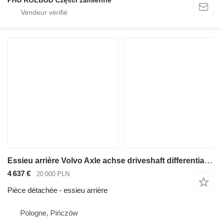
Essieu arrière Volvo Axle achse driveshaft differential kreuzgelenke fina pour tombereau articulé Volvo A20 A25
4 637 €
20 000 PLN
Pièce détachée - essieu arrière
Pologne, Pińczów