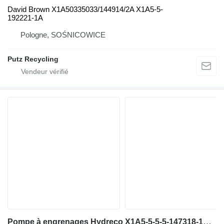
David Brown X1A50335033/144914/2A X1A5-5-
192221-1A
Pologne, SOŚNICOWICE
Putz Recycling
Pompe à engrenages Hydreco X1A5-5-5-5-147318-1C pour crible vibrant Powerscreen Chieftain 2100x