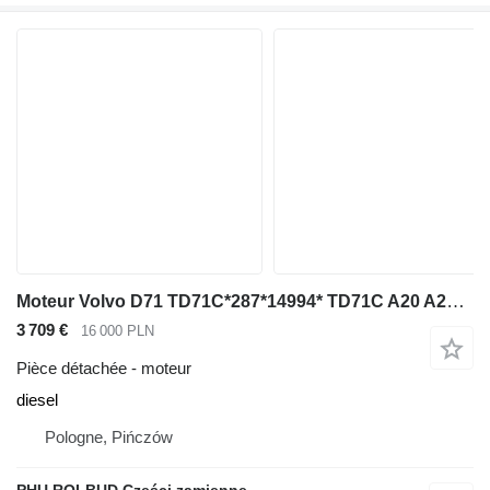
Moteur Volvo D71 TD71C*287*14994* TD71C A20 A25 A30 Engine Motor TD71 pour tombereau articulé Volvo
3 709 €
16 000 PLN
Pièce détachée - moteur
diesel
Pologne, Pińczów
PHU ROLBUD Części zamienne