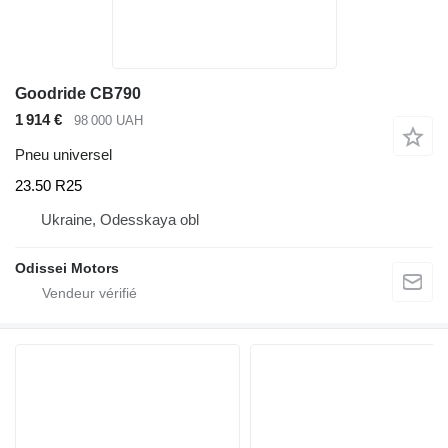
Goodride CB790
1 914 €
98 000 UAH
Pneu universel
23.50 R25
Ukraine, Odesskaya obl
Odissei Motors