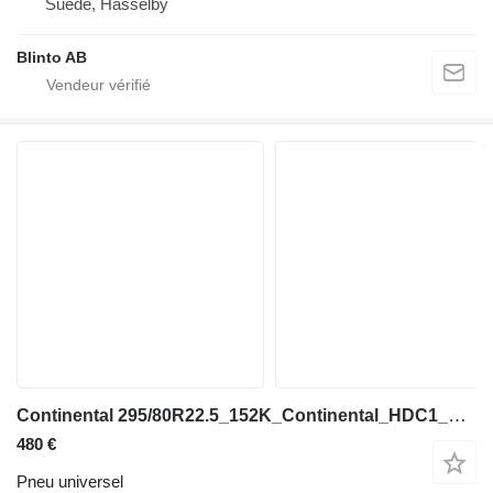
Suède, Hässelby
Blinto AB
Continental 295/80R22.5_152K_Continental_HDC1_M+S_LKW_Baustelle_DOT:2018
480 €
Pneu universel