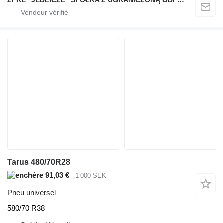
ZPRE "JEDLICZE" SPÓŁKA Z OGRANICZONĄ ODPOWIEDZIALNOŚCIĄ
Tarus 480/70R28
91,03 €
1 000 SEK
Pneu universel
580/70 R38