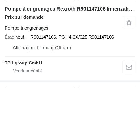
Pompe à engrenages Rexroth R901147106 Innenzahnradpumpe PGH4-3X/025RE11VE4 pour matériel de TP
Prix sur demande
Pompe à engrenages
État
neuf
R901147106, PGH4-3X/025 R901147106
Allemagne, Limburg-Offheim
TPH group GmbH