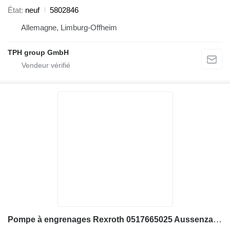
État
neuf
5802846
Allemagne, Limburg-Offheim
TPH group GmbH
Pompe à engrenages Rexroth 0517665025 Aussenzahnradpumpe AZPSF-22-019/011 pour matériel de TP