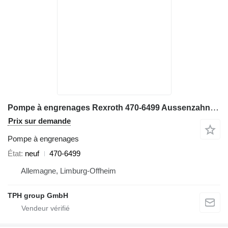
Pompe à engrenages Rexroth 470-6499 Aussenzahnradpumpe, CAT AP300, AP300F, AP355, AP355F pour finisseur Caterpillar AP300, AP300F
Prix sur demande
Pompe à engrenages
État
neuf
470-6499
Allemagne, Limburg-Offheim
TPH group GmbH