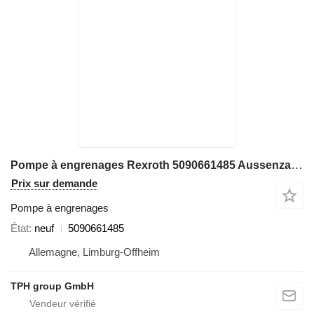
Pompe à engrenages Rexroth 5090661485 Aussenzahnradpumpe, Terex/Fuchs MHL320 pour excavateur Terex Fuchs MHL320
Prix sur demande
Pompe à engrenages
État
neuf
5090661485
Allemagne, Limburg-Offheim
TPH group GmbH