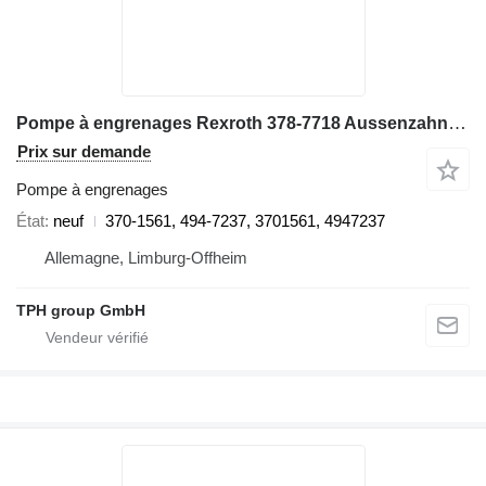
Pompe à engrenages Rexroth 378-7718 Aussenzahnradpumpe, 494-7237, CAT 6015B 370-1561 pour excavateur Caterpillar 6015B
Prix sur demande
Pompe à engrenages
État
neuf
370-1561, 494-7237, 3701561, 4947237
Allemagne, Limburg-Offheim
TPH group GmbH