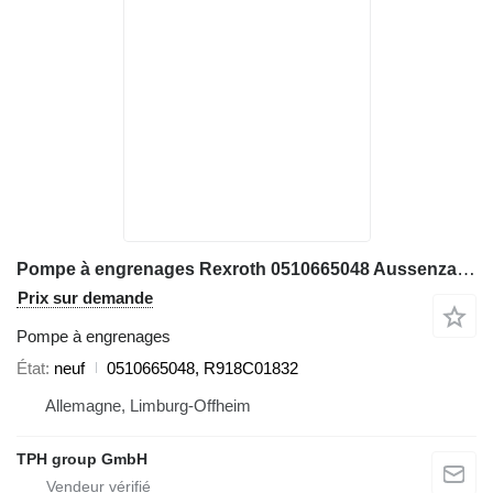
Pompe à engrenages Rexroth 0510665048 Aussenzahnradpumpe, R918C01832 pour matériel de TP
Prix sur demande
Pompe à engrenages
État
neuf
0510665048, R918C01832
Allemagne, Limburg-Offheim
TPH group GmbH