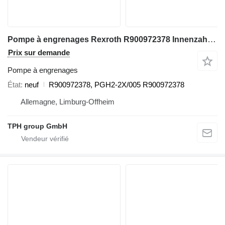
Pompe à engrenages Rexroth R900972378 Innenzahnradpumpe PGH2-2X/005RR07VU2 pour matériel de TP
Prix sur demande
Pompe à engrenages
État
neuf
R900972378, PGH2-2X/005 R900972378
Allemagne, Limburg-Offheim
TPH group GmbH