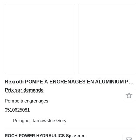
Rexroth POMPE À ENGRENAGES EN ALUMINIUM POUR A8VO160 MNR : 0510625081 pour excavateur
Prix sur demande
Pompe à engrenages
0510625081
Pologne, Tarnowskie Góry
ROCH POWER HYDRAULICS Sp. z o.o.