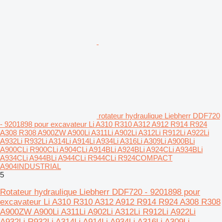
rotateur hydraulique Liebherr DDF720
- 9201898 pour excavateur Li A310 R310 A312 A912 R914 R924
A308 R308 A900ZW A900Li A311Li A902Li A312Li R912Li A922Li
A932Li R932Li A314Li A914Li A934Li A316Li A309Li A900BLi
A900CLi R900CLi A904CLi A914BLi A924BLi A924CLi A934BLi
A934CLi A944BLi A944CLi R944CLi R924COMPACT
A904INDUSTRIAL
5
Rotateur hydraulique Liebherr DDF720 - 9201898 pour
excavateur Li A310 R310 A312 A912 R914 R924 A308 R308
A900ZW A900Li A311Li A902Li A312Li R912Li A922Li
A932Li R932Li A314Li A914Li A934Li A316Li A309Li