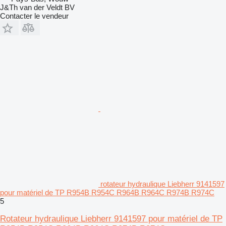
J&Th van der Veldt BV
Contacter le vendeur
rotateur hydraulique Liebherr 9141597
pour matériel de TP R954B R954C R964B R964C R974B R974C
5
Rotateur hydraulique Liebherr 9141597 pour matériel de TP