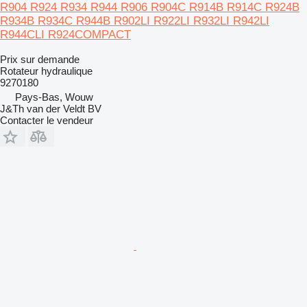
R904 R924 R934 R944 R906 R904C R914B R914C R924B
R934B R934C R944B R902LI R922LI R932LI R942LI
R944CLI R924COMPACT
Prix sur demande
Rotateur hydraulique
9270180
Pays-Bas, Wouw
J&Th van der Veldt BV
Contacter le vendeur