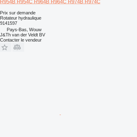
R954B R954C R964B R964C R974B R974C
Prix sur demande
Rotateur hydraulique
9141597
Pays-Bas, Wouw
J&Th van der Veldt BV
Contacter le vendeur