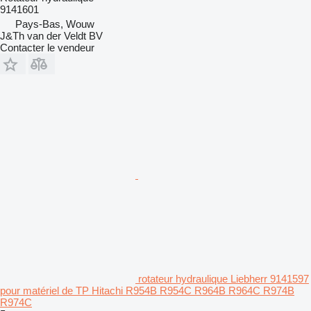
9141601
Pays-Bas, Wouw
J&Th van der Veldt BV
Contacter le vendeur
rotateur hydraulique Liebherr 9141597
pour matériel de TP Hitachi R954B R954C R964B R964C R974B
R974C