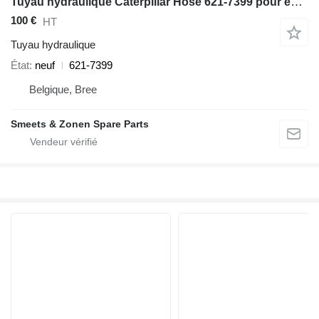
Tuyau hydraulique Caterpillar Hose 621-7399 pour excavateur
100 €
HT
Tuyau hydraulique
État
neuf
621-7399
Belgique, Bree
Smeets & Zonen Spare Parts