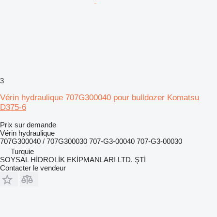
3
Vérin hydraulique 707G300040 pour bulldozer Komatsu
D375-6
Prix sur demande
Vérin hydraulique
707G300040 / 707G300030 707-G3-00040 707-G3-00030
Turquie
SOYSAL HİDROLİK EKİPMANLARI LTD. ŞTİ
Contacter le vendeur