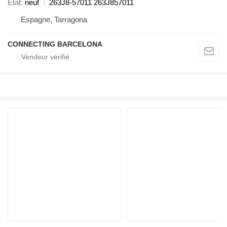
État
neuf
263J8-57011 263J857011
Espagne, Tarragona
CONNECTING BARCELONA