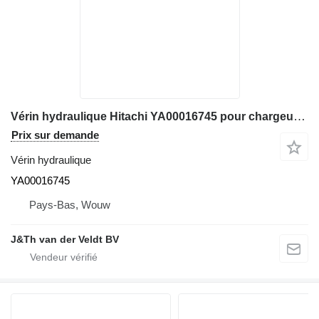
Vérin hydraulique Hitachi YA00016745 pour chargeuse sur pneus Hitachi ZW180 ZW220-6 ZW220-7 ZW180-6 ZW180-7 ZW220-5B ZW180-5A ZW180-5B
Prix sur demande
Vérin hydraulique
YA00016745
Pays-Bas, Wouw
J&Th van der Veldt BV