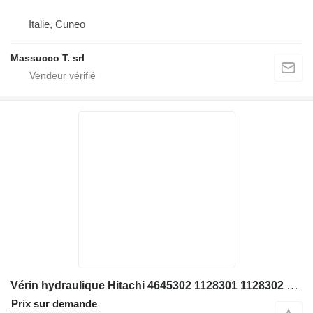
Italie, Cuneo
Massucco T. srl
Vérin hydraulique Hitachi 4645302 1128301 1128302 4646617 1138201 1138202 4645304 1129101 1129102 pour chargeuse sur pneus Hitachi 190
Prix sur demande