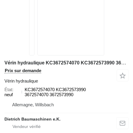
Vérin hydraulique KC3672574070 KC3672573990 3672574070 3672573990 pour chargeuse sur pneus Hitachi ZW370
Prix sur demande
Vérin hydraulique
État
KC3672574070 KC3672573990
neuf
3672574070 3672573990
Allemagne, Willsbach
Dietrich Baumaschinen e.K.