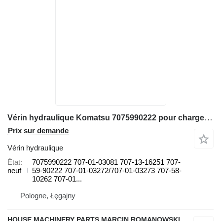
Vérin hydraulique Komatsu 7075990222 pour chargeuse sur pneus Komatsu WA420 WA430 WA470
Prix sur demande
Vérin hydraulique
État
7075990222 707-01-03081 707-13-16251 707-
neuf
59-90222 707-01-03272/707-01-03273 707-58-
10262 707-01...
Pologne, Łęgajny
HOUSE MACHINERY PARTS MARCIN ROMANOWSKI