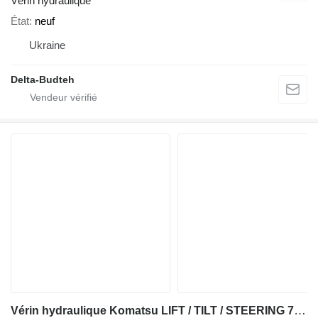
Vérin hydraulique
État
neuf
Ukraine
Delta-Budteh
Vérin hydraulique Komatsu LIFT / TILT / STEERING 707-01-03549 pour chargeuse sur pneus Komatsu WA1200 - WA600 pour pièces détachées