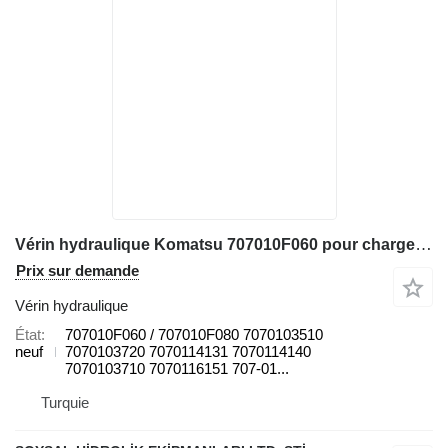
Vérin hydraulique Komatsu 707010F060 pour chargeuse sur pneus Komatsu WA320-6
Prix sur demande
Vérin hydraulique
État
707010F060 / 707010F080 7070103510
neuf
7070103720 7070114131 7070114140
7070103710 7070116151 707-01...
Turquie