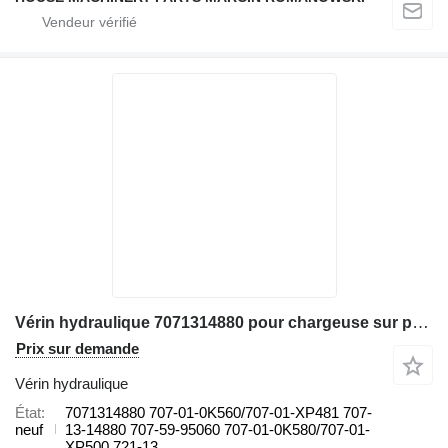
Vérin hydraulique 7071314880 pour chargeuse sur pneus Komatsu WA480 WA500 WA600
Prix sur demande
Vérin hydraulique
État
7071314880 707-01-0K560/707-01-XP481 707-
neuf
13-14880 707-59-95060 707-01-0K580/707-01-
XP500 721-13...