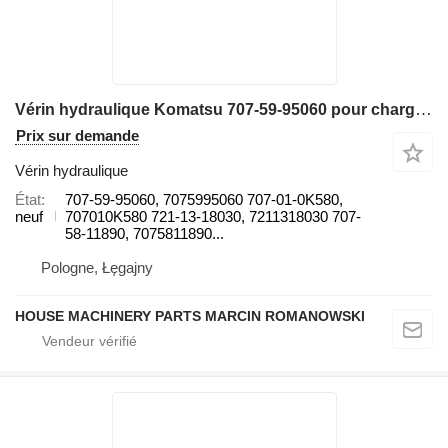
Vérin hydraulique Komatsu 707-59-95060 pour chargeuse sur pneus Komatsu WA500, WA500-3, WA480-6
Prix sur demande
Vérin hydraulique
État
707-59-95060, 7075995060 707-01-0K580,
neuf
707010K580 721-13-18030, 7211318030 707-
58-11890, 7075811890...
Pologne, Łęgajny
HOUSE MACHINERY PARTS MARCIN ROMANOWSKI