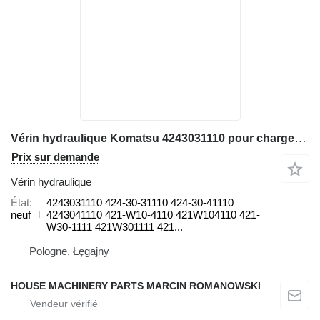
Vérin hydraulique Komatsu 4243031110 pour chargeuse sur pneus Komatsu WA430 AIR, WA430, WA480 WA470 WA420, WA450, WA471 WA420, WA450
Prix sur demande
Vérin hydraulique
État
4243031110 424-30-31110 424-30-41110
neuf
4243041110 421-W10-4110 421W104110 421-
W30-1111 421W301111 421...
Pologne, Łęgajny
HOUSE MACHINERY PARTS MARCIN ROMANOWSKI