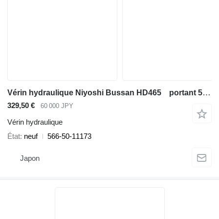
Vérin hydraulique Niyoshi Bussan HD465 portant 566-50-11173 pour tombereau rigide Komatsu HD465
329,50 €
60 000 JPY
Vérin hydraulique
État
neuf
566-50-11173
Japon