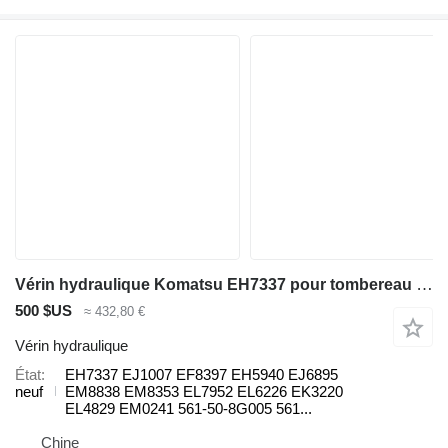
Vérin hydraulique Komatsu EH7337 pour tombereau rigide Komatsu 730E 830E 930E HD785-7
500 $US
≈ 432,80 €
Vérin hydraulique
État
EH7337 EJ1007 EF8397 EH5940 EJ6895
neuf
EM8838 EM8353 EL7952 EL6226 EK3220
EL4829 EM0241 561-50-8G005 561...
Chine