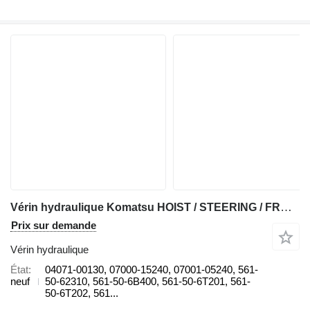
Vérin hydraulique Komatsu HOIST / STEERING / FRONT AND REAR SUSPENSION 04071-00130 pour tombereau rigide Komatsu HD785
Prix sur demande
Vérin hydraulique
État
04071-00130, 07000-15240, 07001-05240, 561-
neuf
50-62310, 561-50-6B400, 561-50-6T201, 561-
50-6T202, 561...