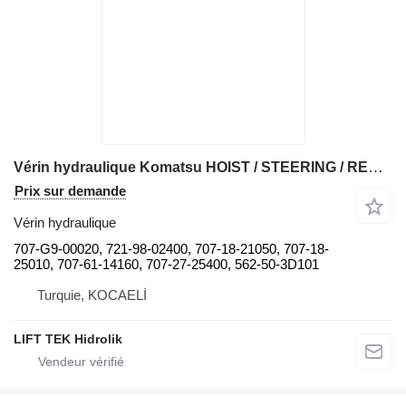
Vérin hydraulique Komatsu HOIST / STEERING / REAR SUSPENSION 707-G9-00020 pour tombereau rigide Komatsu HD1500 pour pièces détachées
Prix sur demande
Vérin hydraulique
707-G9-00020, 721-98-02400, 707-18-21050, 707-18-
25010, 707-61-14160, 707-27-25400, 562-50-3D101
Turquie, KOCAELİ
LIFT TEK Hidrolik